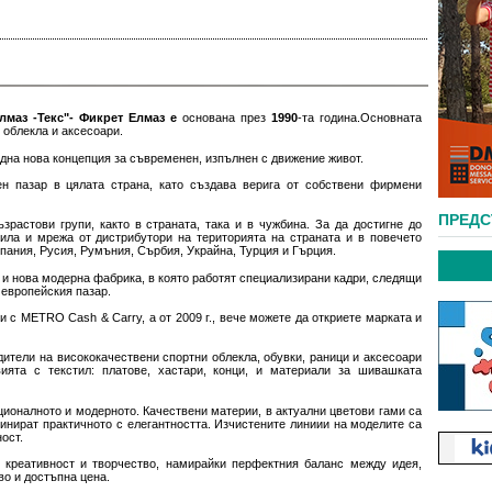
маз -Текс"- Фикрет Елмаз е
основана през
1990
-та година.Основната
 облекла и аксесоари.
дна нова концепция за съвременен, изпълнен с движение живот.
н пазар в цялата страна, като създава верига от собствени фирмени
ПРЕД
растови групи, както в страната, така и в чужбина. За да достигне до
вила и мрежа от дистрибутори на територията на страната и в повечето
пания, Русия, Румъния, Сърбия, Украйна, Турция и Гърция.
 и нова модерна фабрика, в която работят специализирани кадри, следящи
 европейския пазар.
 с METRO Cash & Carry, а от 2009 г., вече можете да откриете марката и
ители на висококачествени спортни облекла, обувки, раници и аксесоари
ята с текстил: платове, хастари, конци, и материали за шивашката
оналното и модерното. Качествени материи, в актуални цветови гами са
инират практичното с елегантността. Изчистените линиии на моделите са
ост.
 креативност и творчество, намирайки перфектния баланс между идея,
о и достъпна цена.