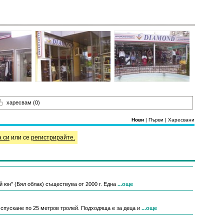
харесвам
(0)
Нови
|
Първи
|
Харесвани
а си
или се
регистрирайте.
й юн" (Бял облак) съществува от 2000 г. Една
...още
спускане по 25 метров тролей. Подходяща е за деца и
...още