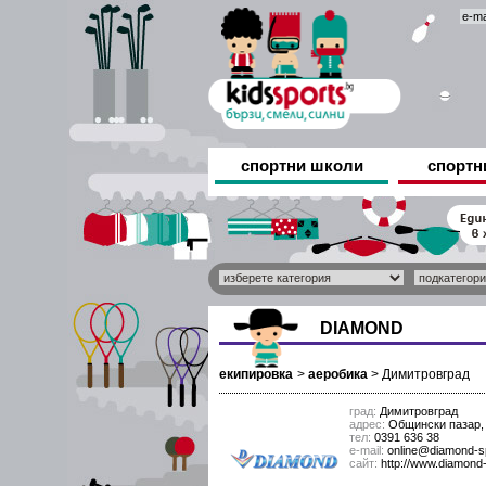
спортни школи
спортн
DIAMOND
екипировка
>
аеробика
>
Димитровград
град:
Димитровград
адрес:
Общински пазар, 
тел:
0391 636 38
е-mail:
online@diamond-s
сайт:
http://www.diamond