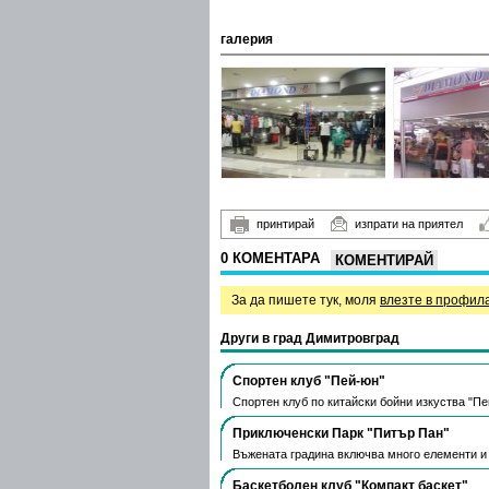
галерия
принтирай
изпрати на приятел
0 КОМЕНТАРА
КОМЕНТИРАЙ
За да пишете тук, моля
влезте в профил
Други в град Димитровград
Спортен клуб "Пей-юн"
Спортен клуб по китайски бойни изкуства "Пе
Приключенски Парк "Питър Пан"
Въжената градина включва много елементи и 
Баскетболен клуб "Компакт баскет"