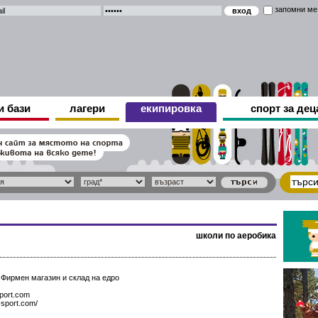
запомни ме
и бази
лагери
екипировка
спорт за дец
школи по аеробика
Фирмен магазин и склад на едро
port.com
-sport.com/