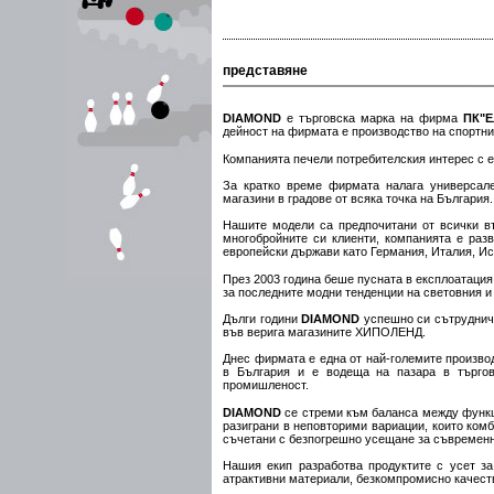
представяне
DIAMOND
е търговска марка на фирма
ПК"Ел
дейност на фирмата е производство на спортни
Компанията печели потребителския интерес с е
За кратко време фирмата налага универсале
магазини в градове от всяка точка на България.
Нашите модели са предпочитани от всички въз
многобройните си клиенти, компанията е раз
европейски държави като Германия, Италия, Ис
През 2003 година беше пусната в експлоатация
за последните модни тенденции на световния и
Дълги години
DIAMOND
успешно си сътрудничи
във верига магазините ХИПОЛЕНД.
Днес фирмата е една от най-големите производ
в България и е водеща на пазара в търгови
промишленост.
DIAMOND
се стреми към баланса между функци
разиграни в неповторими вариации, които комб
съчетани с безпогрешно усещане за съвременн
Нашия екип разработва продуктите с усет за
атрактивни материали, безкомпромисно качеств