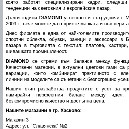
която работят специализирани кадри, следящ
тенденции на световния и европейския пазар.
Дълги години
DIAMOND
успешно си сътрудничи с M
2009 г., вече можете да откриете марката и във вер
Днес фирмата е една от най-големите производит
спортни облекла, обувки, раници и аксесоари в 
пазара в търговията с текстил: платове, хастари
шивашката промишленост.
DIAMOND
се стреми към баланса между функци
Качествени материи, в актуални цветови гами са 
вариации, които комбинират практичното с елег
линиии на моделите са съчетани с безпогрешно усещ
Нашия екип разработва продуктите с усет за кре
намирайки перфектния баланс между идея, а
безкомпромисно качество и достъпна цена.
Нашите магазини в гр. Хасково:
Магазин 3
Адрес: ул. “Славянска” №2