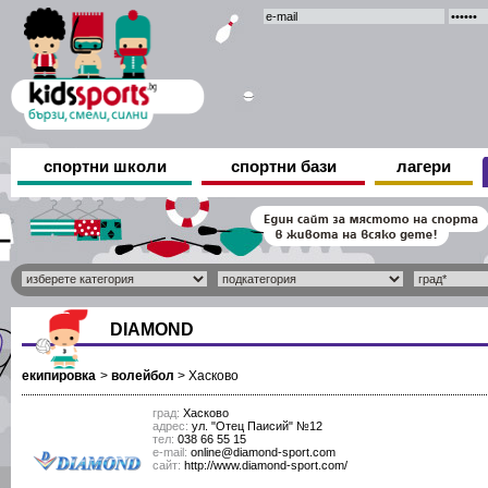
спортни школи
спортни бази
лагери
DIAMOND
екипировка
>
волейбол
>
Хасково
град:
Хасково
адрес:
ул. "Отец Паисий" №12
тел:
038 66 55 15
е-mail:
online@diamond-sport.com
сайт:
http://www.diamond-sport.com/