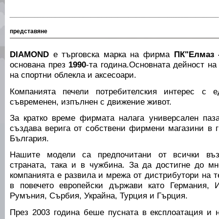
представяне
DIAMOND
е търговска марка на фирма
ПК"Елмаз -
основана през
1990
-та година.Основната дейност н
на спортни облекла и аксесоари.
Компанията печели потребителския интерес с е
съвременен, изпълнен с движение живот.
За кратко време фирмата налага универсален паза
създава верига от собствени фирмени магазини в г
България.
Нашите модели са предпочитани от всички възр
страната, така и в чужбина. За да достигне до мн
компанията е развила и мрежа от дистрибутори на т
в повечето европейски държави като Германия, И
Румъния, Сърбия, Украйна, Турция и Гърция.
През 2003 година беше пусната в експлоатация и 