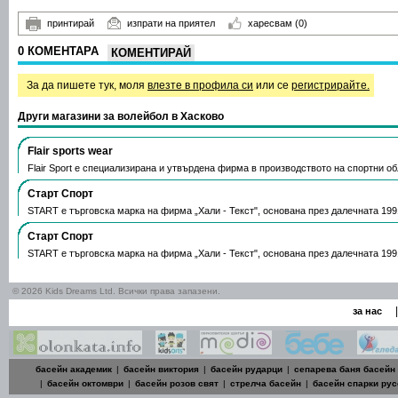
принтирай
изпрати на приятел
харесвам
(0)
0 КОМЕНТАРА
КОМЕНТИРАЙ
За да пишете тук, моля
влезте в профила си
или се
регистрирайте.
Други магазини за волейбол в Хасково
Flair sports wear
Flair Sport е специализирана и утвърдена фирма в производството на спортни о
Старт Спорт
START е търговска марка на фирма „Хали - Текст", основана през далечната 19
Старт Спорт
START е търговска марка на фирма „Хали - Текст", основана през далечната 19
© 2026 Kids Dreams Ltd. Всички права запазени.
|
за нас
басейн академик
|
басейн виктория
|
басейн рударци
|
сепарева баня басейн
|
басейн октомври
|
басейн розов свят
|
стрелча басейн
|
басейн спарки рус