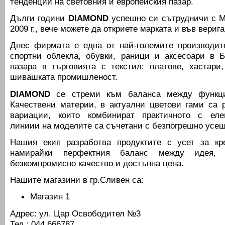
тенденции на световния и европейския пазар.
Дълги години
DIAMOND
успешно си сътрудничи с M
2009 г., вече можете да откриете марката и във вер
Днес фирмата е една от най-големите производит
спортни облекла, обувки, раници и аксесоари в 
пазара в търговията с текстил: платове, хастари
шивашката промишленост.
DIAMOND
се стреми към баланса между функци
Качествени материи, в актуални цветови гами са 
вариации, които комбинират практичното с елег
линиии на моделите са съчетани с безпогрешно усещ
Нашия екип разработва продуктите с усет за кре
намирайки перфектния баланс между идея, а
безкомпромисно качество и достъпна цена.
Нашите магазини в гр.Сливен са:
Магазин 1
Адрес: ул. Цар Освободител №3
Тел.: 044 666787