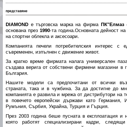
представяне
DIAMOND
е търговска марка на фирма
ПК"Елмаз -
основана през
1990
-та година.Основната дейност н
на спортни облекла и аксесоари.
Компанията печели потребителския интерес с е
съвременен, изпълнен с движение живот.
За кратко време фирмата налага универсален паза
създава верига от собствени фирмени магазини в г
България.
Нашите модели са предпочитани от всички възр
страната, така и в чужбина. За да достигне до мн
компанията е развила и мрежа от дистрибутори на т
в повечето европейски държави като Германия, И
Румъния, Сърбия, Украйна, Турция и Гърция.
През 2003 година беше пусната в експлоатация и 
която работят специализирани кадри, следящ