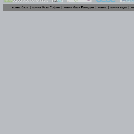
конна база
|
конна база София
|
конна база Пловдив
|
конна
|
конна езда
|
к