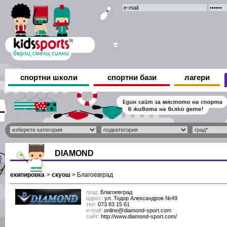
спортни школи
спортни бази
лагери
DIAMOND
екипировка
>
скуош
>
Благоевград
град:
Благоевград
адрес:
ул. Тодор Александров №49
тел:
073 83 15 61
е-mail:
online@diamond-sport.com
сайт:
http://www.diamond-sport.com/