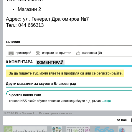
Магазин 2
Адрес: ул. Генерал Драгомиров №7
Тел.: 044 666313
галерия
принтирай
изпрати на приятел
харесвам
(0)
0 КОМЕНТАРА
КОМЕНТИРАЙ
За да пишете тук, моля
влезте в профила си
или се
регистрирайте.
Други магазини за скуош в Благоевград
SportniObuvki.com
кецове NSS скейт обувки тениски и потници блузи с д. ръкав
...още
© 2026 Kids Dreams Ltd. Всички права запазени.
|
за нас