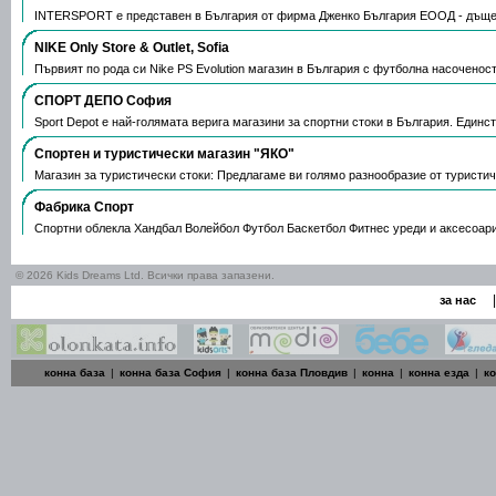
INTERSPORT е представен в България от фирма Дженко България ЕООД - дъще
NIKE Only Store & Outlet, Sofia
Първият по рода си Nike PS Evolution магазин в България с футболна насоченос
СПОРТ ДЕПО София
Sport Depot е най-голямата верига магазини за спортни стоки в България. Единс
Спортен и туристически магазин "ЯКО"
Магазин за туристически стоки: Предлагаме ви голямо разнообразие от туристи
Фабрика Спорт
Спортни облекла Хандбал Волейбол Футбол Баскетбол Фитнес уреди и аксесоар
© 2026 Kids Dreams Ltd. Всички права запазени.
|
за нас
конна база
|
конна база София
|
конна база Пловдив
|
конна
|
конна езда
|
к