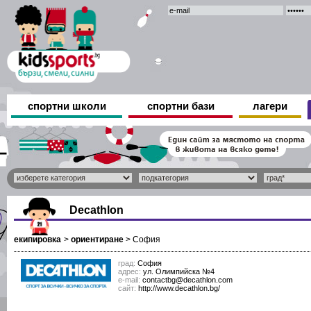
спортни школи
спортни бази
лагери
Decathlon
екипировка
>
ориентиране
>
София
град:
София
адрес:
ул. Олимпийска №4
е-mail:
contactbg@decathlon.com
сайт:
http://www.decathlon.bg/