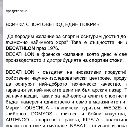
представяне
ВСИЧКИ СПОРТОВЕ ПОД ЕДИН ПОКРИВ!
"Да породим желание за спорт и осигурим достъп до 
възможно най-много хора” Това е същността ни 
DECATHLON
през 1976.
DECATHLON е френска компания, която днес е све
производството и дистрибуцията на
спортни стоки
.
DECATHLON - създател на иновативни продукти!
собствени научно-изследователски центрове, проду
да осигурят най-доброто техническо качество,
гаранция за най-ниските цени на българския пазар. 
за начинаещи, така и за най-взискателните спортист
бъдат намерени единствено и само в магазините ни
Марки": QUECHUA - планински туризъм, WEDZE- 
-риболов, DOMYOS - фитнес и бойни изкуства,
ARTENGO - спортове с ракета, KIPSTA - колектив
водни спортове и гмуркане, NABAJI - плуване и aqua