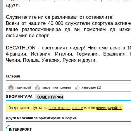
други.
Служителите ни се различават от останалите!
Всеки от нашите 40 000 служители спортува активн
ваше разположение,за да ви помогнем да изжив
любимия ви спорт.
DECATHLON - световният лидер! Ние сме вече в 1
Франция, Испания, Италия, Германия, Бразилия, 
Чехия, Полша, Унгария, Русия и други.
галерия
принтирай
изпрати на приятел
харесвам
(1)
0 КОМЕНТАРА
КОМЕНТИРАЙ
За да пишете тук, моля
влезте в профила си
или се
регистрирайте.
Други магазини за ориентиране в София
INTERSPORT