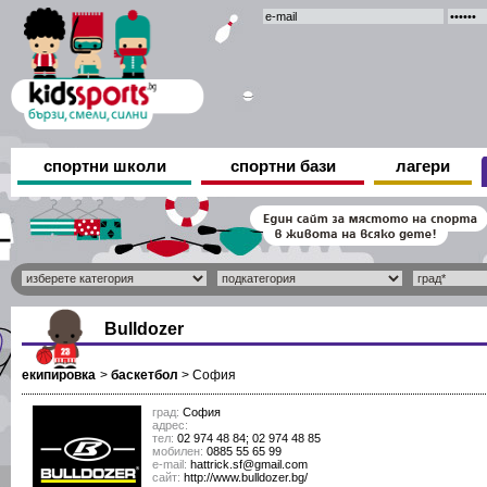
спортни школи
спортни бази
лагери
Bulldozer
екипировка
>
баскетбол
>
София
град:
София
адрес:
тел:
02 974 48 84; 02 974 48 85
мобилен:
0885 55 65 99
е-mail:
hattrick.sf@gmail.com
сайт:
http://www.bulldozer.bg/