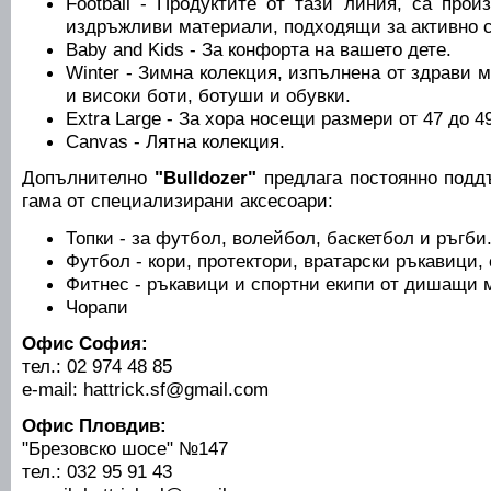
Football - Продуктите от тази линия, са прои
издръжливи материали, подходящи за активно 
Baby and Kids - За конфорта на вашето дете.
Winter - Зимна колекция, изпълнена от здрави 
и високи боти, ботуши и обувки.
Extra Large - За хора носещи размери от 47 до 4
Canvas - Лятна колекция.
Допълнително
"Bulldozer"
предлага постоянно подд
гама от специализирани аксесоари:
Топки - за футбол, волейбол, баскетбол и ръгби
Футбол - кори, протектори, вратарски ръкавици,
Фитнес - ръкавици и спортни екипи от дишащи 
Чорапи
Офис София:
тел.: 02 974 48 85
e-mail: hattrick.sf@gmail.com
Офис Пловдив:
"Брезовско шосе" №147
тел.: 032 95 91 43