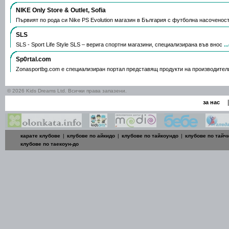
NIKE Only Store & Outlet, Sofia
Първият по рода си Nike PS Evolution магазин в България с футболна насоченос
SLS
SLS - Sport Life Style SLS – верига спортни магазини, специализирана във внос
.
Sp0rtal.com
Zonasportbg.com e специализиран портал представящ продукти на производител
© 2026 Kids Dreams Ltd. Всички права запазени.
|
за нас
карате клубове
|
клубове по айкидо
|
клубове по тайкоундо
|
клубове по тайч
клубове по таекоун-до