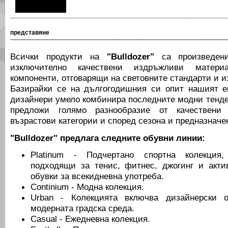
представяне
Всички продукти на
"Bulldozer"
са произведени
изключително качествени издръжливи матер
компоненти, отговарящи на световните стандарти и и
Базирайки се на дългогодишния си опит нашият е
дизайнери умело комбинира последните модни тенде
предложи голямо разнообразие от качествени
възрастови категории и според сезона и предназначе
"Bulldozer" предлага следните обувни линии:
Platinum - Подчертано спортна колекция
подходящи за тенис, фитнес, джогинг и актив
обувки за всекидневна употреба.
Continium - Модна колекция.
Urban - Колекцията включва дизайнерски о
модерната градска среда.
Casual - Ежедневна колекция.