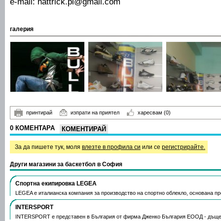
e-mail: hattrick.pl@gmail.com
галерия
принтирай
изпрати на приятел
харесвам
(0)
0 КОМЕНТАРА
КОМЕНТИРАЙ
За да пишете тук, моля
влезте в профила си
или се
регистрирайте.
Други магазини за баскетбол в София
Спортна екипировка LEGEA
LEGEA е италианска компания за производство на спортно облекло, основана през
INTERSPORT
INTERSPORT е представен в България от фирма Дженко България ЕООД - дъще