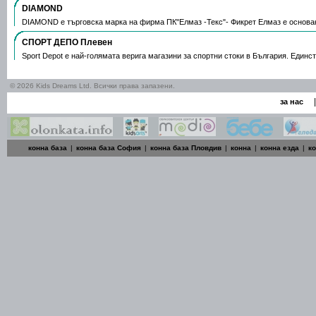
DIAMOND
DIAMOND е търговска марка на фирма ПК"Елмаз -Текс"- Фикрет Елмаз е основа
СПОРТ ДЕПО Плевен
Sport Depot е най-голямата верига магазини за спортни стоки в България. Единс
© 2026 Kids Dreams Ltd. Всички права запазени.
|
за нас
конна база
|
конна база София
|
конна база Пловдив
|
конна
|
конна езда
|
к