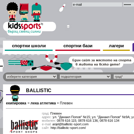
спортни школи
спортни бази
лагери
BALLISTIC
екипировка
>
лека атлетика
>
Плевен
град:
Плевен
адрес:
ул. "Данаил Попов" №15; ул. "Данаил Попов" №9А; у
мобилен:
0878 616 115; 0878 616 136; 0878 616 134
е-mail:
anjel@ballistic-sport.com
сайт:
http://ballistic-sport.com/