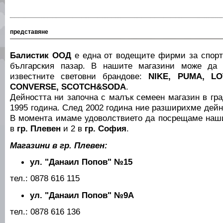
представяне
Балистик ООД
е една от водещите фирми за спорт
българския пазар. В нашите магазини може да 
известните световни брандове:
NIKE, PUMA, LO
CONVERSE, SCOTCH&SODA
.
Дейността ни започна с малък семеен магазин в гр
1995 година. След 2002 година ние разширихме дейн
В момента имаме удоволствието да посрещаме наши
в
гр. Плевен
и 2 в
гр. София
.
Магазини в гр. Плевен:
ул. "Данаил Попов" №15
тел.: 0878 616 115
ул. "Данаил Попов" №9А
тел.: 0878 616 136