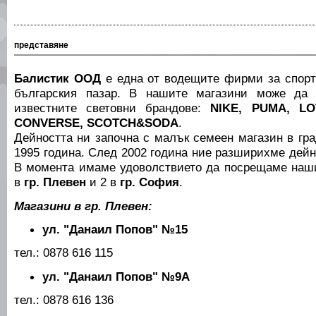
представяне
Балистик ООД
е една от водещите фирми за спорт
българския пазар. В нашите магазини може да 
известните световни брандове:
NIKE, PUMA, LO
CONVERSE, SCOTCH&SODA
.
Дейността ни започна с малък семеен магазин в гр
1995 година. След 2002 година ние разширихме дейн
В момента имаме удоволствието да посрещаме наши
в
гр. Плевен
и 2 в
гр. София
.
Магазини в гр. Плевен:
ул. "Данаил Попов" №15
тел.: 0878 616 115
ул. "Данаил Попов" №9А
тел.: 0878 616 136