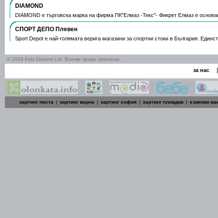
DIAMOND
DIAMOND е търговска марка на фирма ПК"Елмаз -Текс"- Фикрет Елмаз е основа
СПОРТ ДЕПО Плевен
Sport Depot е най-голямата верига магазини за спортни стоки в България. Единс
© 2026 Kids Dreams Ltd. Всички права запазени.
|
за нас
картинг писта
|
картинг варна
|
картинг софия
|
картинг пловдив
|
езикови ва