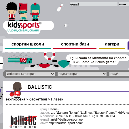
спортни школи
спортни бази
лагери
BALLISTIC
екипировка
>
баскетбол
>
Плевен
град:
Плевен
адрес:
ул. "Данаил Попов" №15; ул. "Данаил Попов" №9А; у
мобилен:
0878 616 115; 0878 616 136; 0878 616 134
е-mail:
anjel@ballistic-sport.com
сайт:
http://ballistic-sport.com/