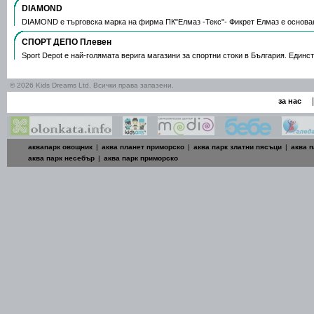
DIAMOND
DIAMOND е търговска марка на фирма ПК"Елмаз -Текс"- Фикрет Елмаз е основа
СПОРТ ДЕПО Плевен
Sport Depot е най-голямата верига магазини за спортни стоки в България. Единс
© 2026 Kids Dreams Ltd. Всички права запазени.
|
за нас
аквапарк овощник
|
аква планет приморско
|
аква парк златни пясъци
|
аква п
аква парк несебър
|
аква парк приморско