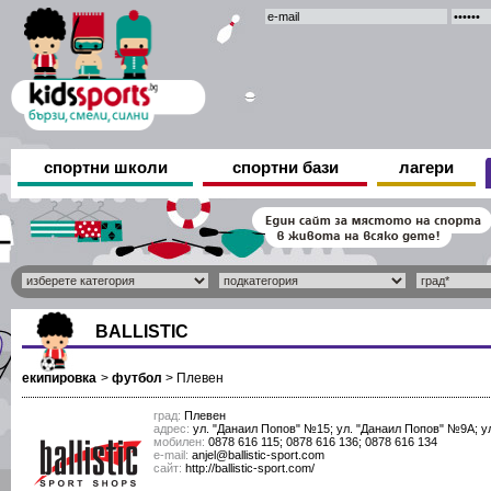
спортни школи
спортни бази
лагери
BALLISTIC
екипировка
>
футбол
>
Плевен
град:
Плевен
адрес:
ул. "Данаил Попов" №15; ул. "Данаил Попов" №9А; у
мобилен:
0878 616 115; 0878 616 136; 0878 616 134
е-mail:
anjel@ballistic-sport.com
сайт:
http://ballistic-sport.com/