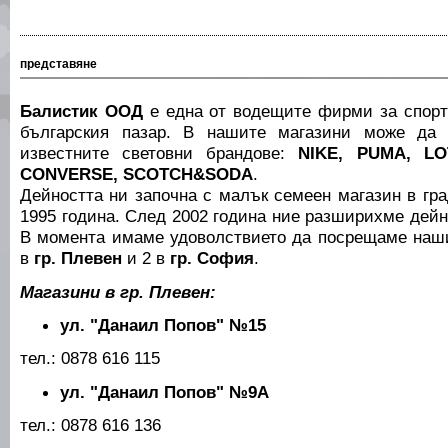
представяне
Балистик ООД
е една от водещите фирми за спорт
българския пазар. В нашите магазини може да 
известните световни брандове:
NIKE, PUMA, LO
CONVERSE, SCOTCH&SODA
.
Дейността ни започна с малък семеен магазин в гр
1995 година. След 2002 година ние разширихме дейн
В момента имаме удоволствието да посрещаме наши
в
гр. Плевен
и 2 в
гр. София
.
Магазини в гр. Плевен:
ул. "Данаил Попов" №15
тел.: 0878 616 115
ул. "Данаил Попов" №9А
тел.: 0878 616 136