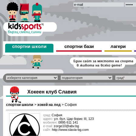
спортни школи
спортни бази
лагери
Хокеен клуб Славия
спортни школи
>
хокей на лед
>
София
град:
София
адрес:
ул. бул. Цар борис III, 123
мобилен:
0895 611 141
е-mail:
zorge10@abv.bg
сайт:
http://www.slavia-bg.com