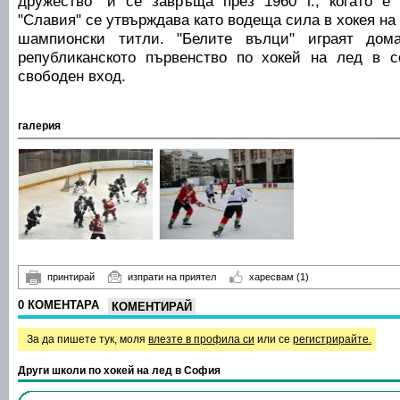
дружество" и се завръща през 1960 г., когато е 
"Славия" се утвърждава като водеща сила в хокея на
шампионски титли. "Белите вълци" играят дом
републиканското първенство по хокей на лед в с
свободен вход.
галерия
принтирай
изпрати на приятел
харесвам
(1)
0 КОМЕНТАРА
КОМЕНТИРАЙ
За да пишете тук, моля
влезте в профила си
или се
регистрирайте.
Други школи по хокей на лед в София