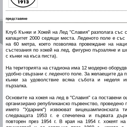
представяне
Клуб Кънки и Хокей на Лед "Славия" разполага със 
капацитет 2000 седящи места. Леденото поле е със
на 60 метра, което позволява провеждане на нац
състезания по хокей на лед, фигурно пързаляне и ш
с кънки на къса писта).
На територията на стадиона има 12 модерно оборудв
удобно свързани с леденото поле. За желаещите да п
кънки за удоволствие всяка събота и неделя и
пързалка.
Основите на хокея на лед в "Славия" са поставени о
организирано републиканско първенство, проведено пр
името "Ударник") извоюват вицешампионската т
следващата 1953 г. е спечелена и първата дър
повторен през 1954 г. В края на 1954 г. хокеят н