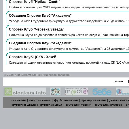
Спортен Клуб "Ирбис - Скейт"
Клубът е основан през 2012 година, а на следваща година вече участва в Бълг
Обединен Спортен Клуб "Академик"
Учредено като Студентско физкултурно дружество "Академик" на 25 декември 19
Спортен Клуб "Червена Звезда"
Целитe на клуба са да развива и пополизира хокея на лед и ин-лаин хокея на те
Обединен Спортен Клуб "Академик"
Учредено като Студентско физкултурно дружество "Академик" на 25 декември 19
Спортен Клуб ЦСКА - Хокей
След дълги години отсъствие от спортния календар по хокей на лед, СК "ЦСКА-х
© 2026 Kids Dreams Ltd. Всички права запазени.
|
за нас
ски екипи
|
спортни екипи
|
футболни екипи
|
вратарски екипи
|
детски ски е
футболни школи
|
футбол за деца
|
футболни терени
|
футболни клубове
|
с