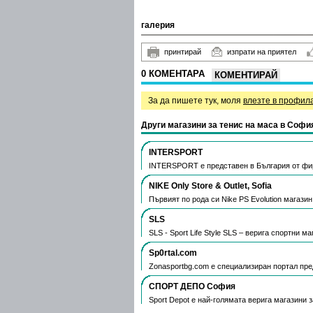
галерия
принтирай
изпрати на приятел
0 КОМЕНТАРА
КОМЕНТИРАЙ
За да пишете тук, моля
влезте в профил
Други магазини за тенис на маса в Софи
INTERSPORT
INTERSPORT е представен в България от фи
NIKE Only Store & Outlet, Sofia
Първият по рода си Nike PS Evolution магази
SLS
SLS - Sport Life Style SLS – верига спортни 
Sp0rtal.com
Zonasportbg.com e специализиран портал пр
СПОРТ ДЕПО София
Sport Depot е най-голямата верига магазини 