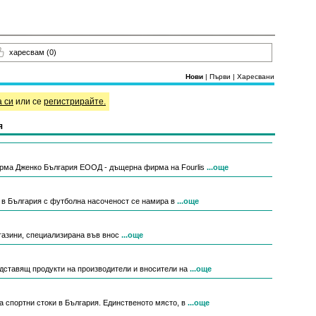
харесвам
(0)
Нови
|
Първи
|
Харесвани
а си
или се
регистрирайте.
я
рма Дженко България ЕООД - дъщерна фирма на Fourlis
...още
н в България с футболна насоченост се намира в
...още
магазини, специализирана във внос
...още
едставящ продукти на производители и вносители на
...още
за спортни стоки в България. Единственото място, в
...още