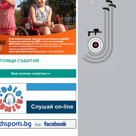
СТОЯЩИ СЪБИТИЯ
Виж всички събития >>