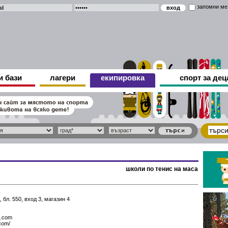
запомни ме
и бази
лагери
екипировка
спорт за дец
школи по тенис на маса
 бл. 550, вход 3, магазин 4
t.com
.com/