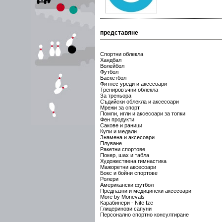
представяне
Спортни облекла
Хандбал
Волейбол
Футбол
Баскетбол
Фитнес уреди и аксесоари
Тренировъчни облекла
За треньора
Съдийски облекла и аксесоари
Мрежи за спорт
Помпи, игли и аксесоари за топки
Фен продукти
Сакове и раници
Купи и медали
Знамена и аксесоари
Плуване
Ракетни спортове
Покер, шах и табла
Художествена гимнастика
Мажоретни аксесоари
Бокс и бойни спортове
Ролери
Американски футбол
Предпазни и медицински аксесоари
More by Monevals
Карабинери - Nite Ize
Глицеринови сапуни
Персонално спортно консултиране