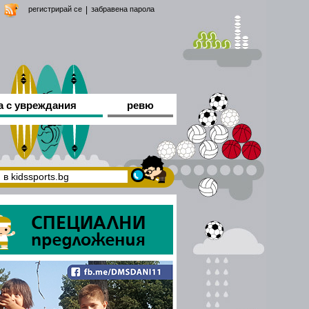
регистрирай се
|
забравена парола
а с увреждания
ревю