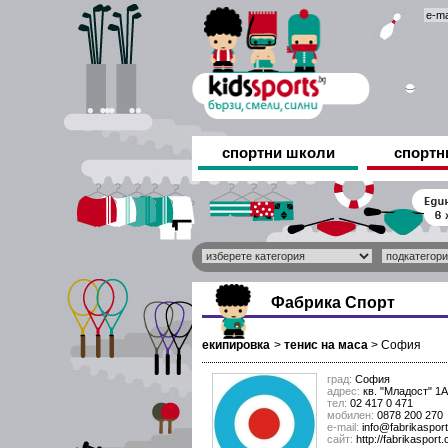
спортни школи
спортн
Фабрика Спорт
екипировка
>
тенис на маса
>
София
град:
София
адрес:
кв. "Младост" 1А,
тел:
02 417 0 471
мобилен:
0878 200 270
е-mail:
info@fabrikaspor
сайт:
http://fabrikasport