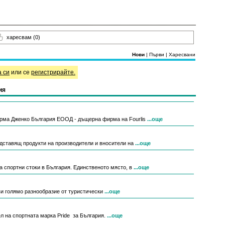
харесвам
(0)
Нови
|
Първи
|
Харесвани
а си
или се
регистрирайте.
ия
рма Дженко България ЕООД - дъщерна фирма на Fourlis
...още
едставящ продукти на производители и вносители на
...още
за спортни стоки в България. Единственото място, в
...още
ви голямо разнообразие от туристически
...още
л на спортната марка Pride за България.
...още