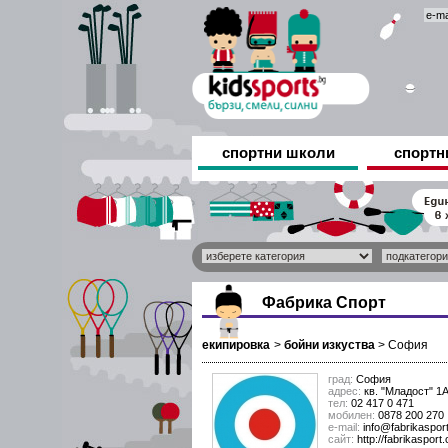
спортни школи
спортн
Фабрика Спорт
екипировка
>
бойни изкуства
>
София
град:
София
адрес:
кв. "Младост" 1А,
тел:
02 417 0 471
мобилен:
0878 200 270
е-mail:
info@fabrikaspor
сайт:
http://fabrikasport