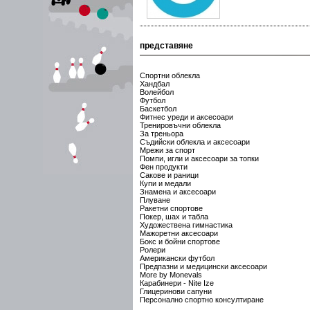
представяне
Спортни облекла
Хандбал
Волейбол
Футбол
Баскетбол
Фитнес уреди и аксесоари
Тренировъчни облекла
За треньора
Съдийски облекла и аксесоари
Мрежи за спорт
Помпи, игли и аксесоари за топки
Фен продукти
Сакове и раници
Купи и медали
Знамена и аксесоари
Плуване
Ракетни спортове
Покер, шах и табла
Художествена гимнастика
Мажоретни аксесоари
Бокс и бойни спортове
Ролери
Американски футбол
Предпазни и медицински аксесоари
More by Monevals
Карабинери - Nite Ize
Глицеринови сапуни
Персонално спортно консултиране