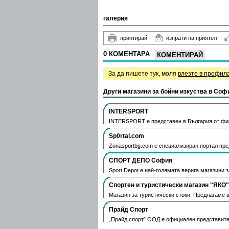
галерия
принтирай
изпрати на приятел
0 КОМЕНТАРА
КОМЕНТИРАЙ
За да пишете тук, моля
влезте в профил
Други магазини за бойни изкуства в Соф
INTERSPORT
INTERSPORT е представен в България от фи
Sp0rtal.com
Zonasportbg.com e специализиран портал пр
СПОРТ ДЕПО София
Sport Depot е най-голямата верига магазини 
Спортен и туристически магазин "ЯКО"
Магазин за туристически стоки: Предлагаме 
Прайд Спорт
„Прайд спорт” ООД e официален представите