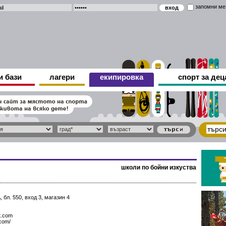
запомни ме
и бази
лагери
екипировка
спорт за дец
школи по бойни изкуства
 бл. 550, вход 3, магазин 4
t.com
.com/