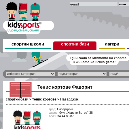
спортни школи
спортни бази
лагери
Тенис кортове Фаворит
спортни бази
>
тенис кортове
>
Пазарджик
град:
Пазарджик
адрес:
бул. „Христо Ботев" 38
тел:
034 44 86 87