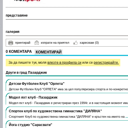
представяне
галерия
принтирай
изпрати на приятел
харесвам
(0)
0 КОМЕНТАРА
КОМЕНТИРАЙ
За да пишете тук, моля
влезте в профила си
или се
регистрирайте.
Други в град Пазарджик
Детски Футболен Клуб "Орлета"
Детски Футболен Клуб "ОРЛЕТА" има за цел популяризира спорта и по-конкретн
Модел яхт клуб - Пазарджик
Модел яхт клуб - Пазарджик е регистриран през 1994г. и в настоящия момент им
Спортeн клуб по художествена гимнастика "ДИЛЯНА"
Спортният Клуб по художествена гимнастика "ДИЛЯНА" е кръстен на името на
.
Йога студио "Сарасвати"