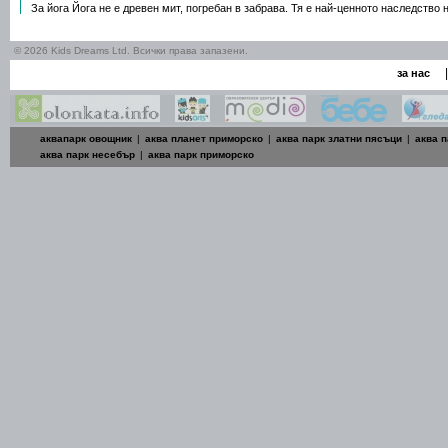
За йога Йога не е древен мит, погребан в забрава. Тя е най-ценното наследство 
© 2026 Kids Dreams Ltd. Всички права запазени.
|
за нас
аквапарк овощник
|
аква планет приморско
|
аква парк златни пясъци
|
аква п
аква парк несебър
|
аква парк приморско