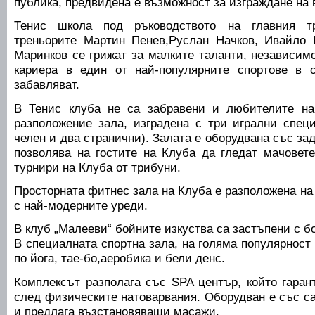
публика, предвидена е възможност за изграждане на
Тенис школа под ръководството на главния т
треньорите Мартин Пенев,Руслан Начков, Ивайло 
Маринков се грижат за малките таланти, независим
кариера в един от най-популярните спортове в 
забавляват.
В Тенис клуба не са забравени и любителите на
разположение зала, изградена с три игрални спец
челен и два странични). Залата е оборудвана със зад
позволява на гостите на Клуба да гледат мачовет
турнири на Клуба от трибуни.
Просторната фитнес зала на Клуба е разположена на 
с най-модерните уреди.
В клуб „Малееви“ бойните изкуства са застъпени с бо
В специалната спортна зала, на голяма популярност
по йога, тае-бо,аеробика и бели денс.
Комплексът разполага със SPA център, който гаран
след физическите натоварвания. Оборудван е със са
и предлага възстановяващи масажи.