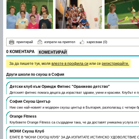
принтирай
изпрати на приятел
харесвам
(0)
0 КОМЕНТАРА
КОМЕНТИРАЙ
За да пишете тук, моля
влезте в профила си
или се
регистрирайте.
Други школи по скуош в София
Детски клуб към Ориндж Фитнес "Оранжево детство"
Детският фитнес помага децата да израстват здрави, умни и красиви. Клубът е 
София Скуош Център
Ние сме най-новият и модерен скуош център в България, разполагащ с четири 
Orange Fitness
Клубовете Orange Fitness са създадени така, че да доставят уникална услуга о
МОНИ Скуош Клуб
ЕЛАТЕ В "МОНИ СКУОШ КЛУБ" ЗА ДА ИЗПИТАТЕ ИСТИНСКО УДОВОЛСТВИЕ О