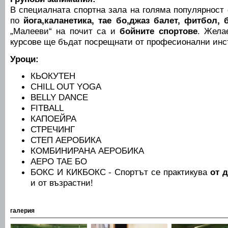
В специалната спортна зала на голяма популярност
по
йога,каланетика, тае бо,джаз балет, фитбол, 
„Малееви“ на почит са и
бойните спортове
. Жела
курсове ще бъдат посрещнати от професионални инс
Уроци:
КЬОКУТЕН
CHILL OUT YOGA
BELLY DANCE
FITBALL
КАПОЕЙРА
СТРЕЧИНГ
СТЕП АЕРОБИКА
КОМБИНИРАНА АЕРОБИКА
АЕРО TAE БO
БОКС И КИКБОКС - Спортът се практикува
от 
и от възрастни!
галерия