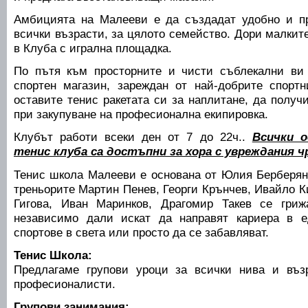
Амбицията на Малееви е да създадат удобно и пр
всички възрасти, за цялото семейство. Дори малкит
в Клуба с игрална площадка.
По пътя към просторните и чисти съблекални ви
спортен магазин, зареждан от най-добрите спорт
оставите тенис ракетата си за наплитане, да полу
при закупуване на професионална екипировка.
Клубът работи всеки ден от 7 до 22ч..
Всички о
тенис клуба са достъпни за хора с увреждания 
Тенис школа Малееви e основана от Юлия Берберян 
треньорите Мартин Пенев, Георги Крънчев, Ивайло К
Гигова, Иван Маринков, Драгомир Такев се гриж
независимо дали искат да направят кариера в е
спортове в света или просто да се забавляват.
Тенис Школа:
Предлагаме групови уроци за всички нива и въз
професионалисти.
Групови занимания: