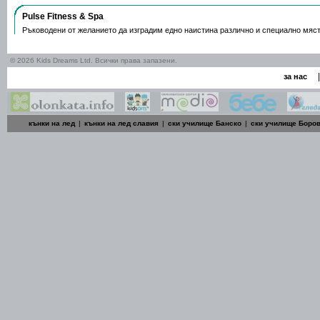
Pulse Fitness & Spa
Ръководени от желанието да изградим едно наистина различно и специално мяс
© 2026 Kids Dreams Ltd. Всички права запазени.
|
за нас
кънки на лед
|
кънки на лед славия
|
ски училище Банско
|
ски училище Боро