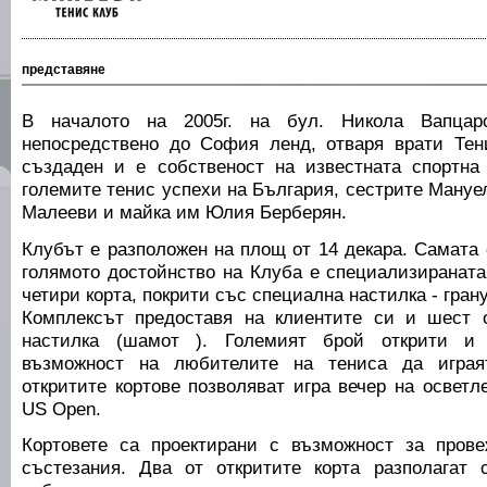
представяне
В началото на 2005г. на бул. Никола Вапцар
непосредствено до София ленд, отваря врати Тен
създаден и е собственост на известната спортна
големите тенис успехи на България, сестрите Мануе
Малееви и майка им Юлия Берберян.
Клубът е разположен на площ от 14 декара. Самата с
голямото достойнство на Клуба е специализираната
четири корта, покрити със специална настилка - грану
Комплексът предоставя на клиентите си и шест о
настилка (шамот ). Големият брой открити и 
възможност на любителите на тениса да играя
откритите кортове позволяват игра вечер на осветл
US Open.
Кортовете са проектирани с възможност за пров
състезания. Два от откритите корта разполагат 