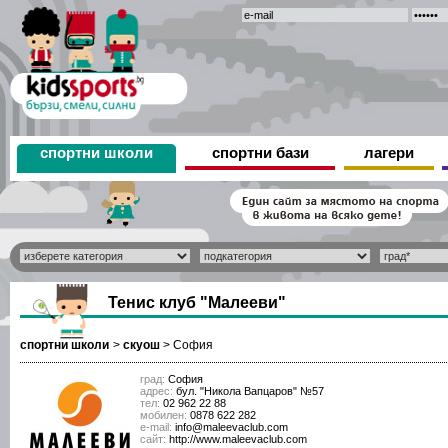
спортни школи
спортни бази
лагери
Тенис клуб "Малееви"
спортни школи
>
скуош
>
София
град:
София
адрес:
бул. "Никола Вапцаров" №57
тел:
02 962 22 88
мобилен:
0878 622 282
е-mail:
info@maleevaclub.com
сайт:
http://www.maleevaclub.com