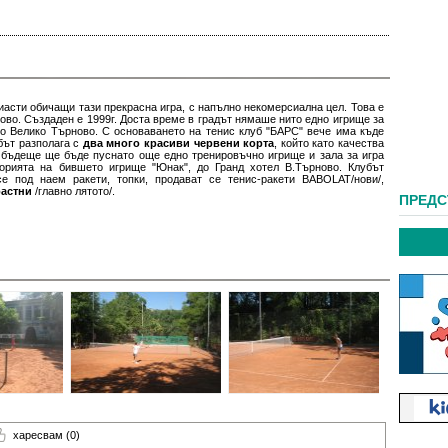
иасти обичащи тази прекрасна игра, с напълно некомерсиална цел. Това е
ово. Създаден е 1999г. Доста време в градът нямаше нито едно игрище за
ато Велико Търново. С основаването на тенис клуб "БАРС" вече има къде
убът разполага с
два много красиви червени корта
, който като качества
в бъдеще ще бъде пуснато още едно тренировъчно игрище и зала за игра
торията на бившето игрище "Юнак", до Гранд хотел В.Търново. Клубът
 под наем ракети, топки, продават се тенис-ракети BABOLAT/нови/,
растни
/главно лятото/.
ПРЕД
харесвам
(0)