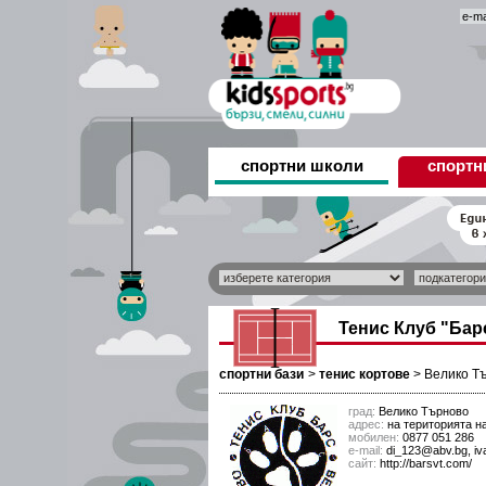
спортни школи
спортн
Тенис Клуб "Бар
спортни бази
>
тенис кортове
>
Велико Т
град:
Велико Търново
адрес:
на територията н
мобилен:
0877 051 286
е-mail:
di_123@abv.bg, i
сайт:
http://barsvt.com/