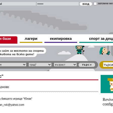
запомни ме
и бази
лагери
екипировка
спорт за дец
с"
ърново
а бившето игрище "Юнак"
van_rsk@yahoo.com