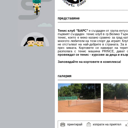
представяне
Тенис клуб "БАРС"
е създаден от група ентус
първият създаден тенис клуб в гр.Велико Търн
тенис, което е меко казано срамно за град к
многото любители на този спорт да играят. Кл
не отстъпват на най-добрите в страната. За 
през зимата. Кортовете се намират на тери
разполага с тенис машина PRINCE, дават се
провеждат се тенис - курсове за деца и въз
Заповядайте на кортовете в комплекса!
галерия
принтирай
изпрати на приятел