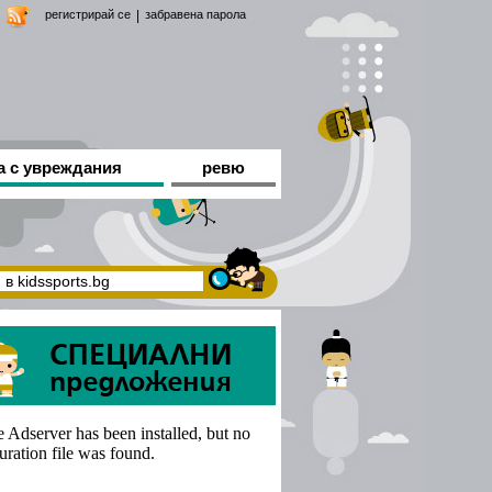
регистрирай се
|
забравена парола
а с увреждания
ревю