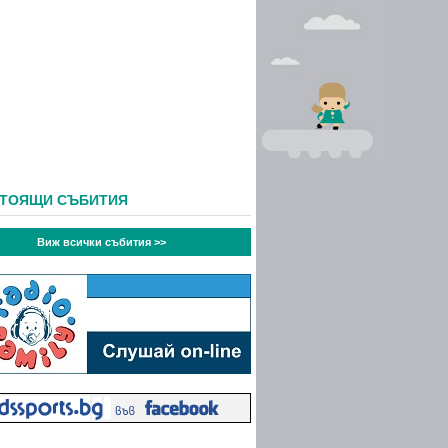
СТОЯЩИ СЪБИТИЯ
Виж всички събития >>