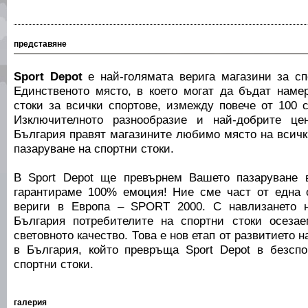
представяне
Sport Depot
е най-голямата верига магазини за сп
Единственото място, в което могат да бъдат наме
стоки за всички спортове, измежду повече от 100 
Изключителното разнообразие и най-добрите це
България правят магазините любимо място на всички
пазаруване на спортни стоки.
В Sport Depot ще превърнем Вашето пазаруване 
гарантираме 100% емоция! Ние сме част от една 
вериги в Европа – SPORT 2000. С навлизането н
България потребителите на спортни стоки осеза
световното качество. Това е нов етап от развитието н
в България, който превръща Sport Depot в безсп
спортни стоки.
галерия