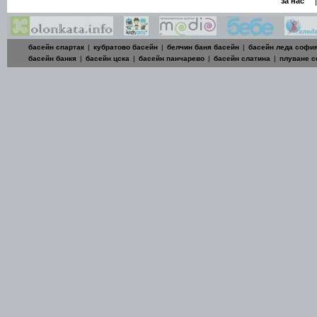
|
за нас
басейн спартак
|
кубратово басейн
|
белчин баня басейн
|
басейн леда софи
басейн банкя
|
басейн цска
|
басейн панчарево
|
басейн слатина
|
плуване 