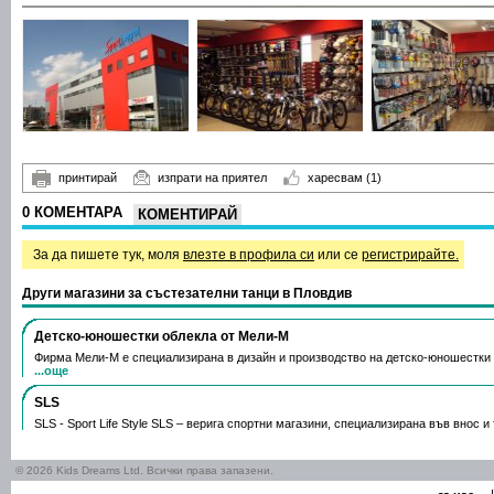
принтирай
изпрати на приятел
харесвам
(1)
0 КОМЕНТАРА
КОМЕНТИРАЙ
За да пишете тук, моля
влезте в профила си
или се
регистрирайте.
Други магазини за състезателни танци в Пловдив
Детско-юношестки облекла от Мели-М
Фирма Мели-М е специализирана в дизайн и производство на детско-юношестки 
...още
SLS
SLS - Sport Life Style SLS – верига спортни магазини, специализирана във внос 
© 2026 Kids Dreams Ltd. Всички права запазени.