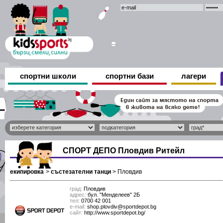
спортни школи
спортни бази
лагери
СПОРТ ДЕПО Пловдив Ритейл
екипировка
>
състезателни танци
>
Пловдив
град:
Пловдив
адрес:
бул. "Менделеев" 2Б
тел:
0700 42 001
е-mail:
shop.plovdiv@sportdepot.bg
сайт:
http://www.sportdepot.bg/