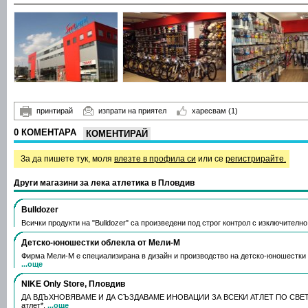
принтирай
изпрати на приятел
харесвам
(1)
0 КОМЕНТАРА
КОМЕНТИРАЙ
За да пишете тук, моля
влезте в профила си
или се
регистрирайте.
Други магазини за лека атлетика в Пловдив
Bulldozer
Всички продукти на "Bulldozer" са произведени под строг контрол с изключителн
Детско-юношестки облекла от Мели-М
Фирма Мели-М е специализирана в дизайн и производство на детско-юношестки 
...още
NIKE Only Store, Пловдив
ДА ВДЪХНОВЯВАМЕ И ДА СЪЗДАВАМЕ ИНОВАЦИИ ЗА ВСЕКИ АТЛЕТ ПО СВЕТА. 
атлет*.
...още