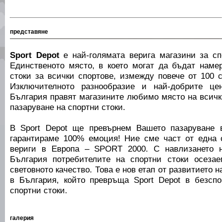
представяне
Sport Depot
е най-голямата верига магазини за сп
Единственото място, в което могат да бъдат наме
стоки за всички спортове, измежду повече от 100 
Изключителното разнообразие и най-добрите це
България правят магазините любимо място на всички
пазаруване на спортни стоки.
В Sport Depot ще превърнем Вашето пазаруване 
гарантираме 100% емоция! Ние сме част от една 
вериги в Европа – SPORT 2000. С навлизането н
България потребителите на спортни стоки осеза
световното качество. Това е нов етап от развитието н
в България, който превръща Sport Depot в безсп
спортни стоки.
галерия