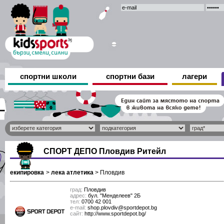
спортни школи
спортни бази
лагери
СПОРТ ДЕПО Пловдив Ритейл
екипировка
>
лека атлетика
>
Пловдив
град:
Пловдив
адрес:
бул. "Менделеев" 2Б
тел:
0700 42 001
е-mail:
shop.plovdiv@sportdepot.bg
сайт:
http://www.sportdepot.bg/