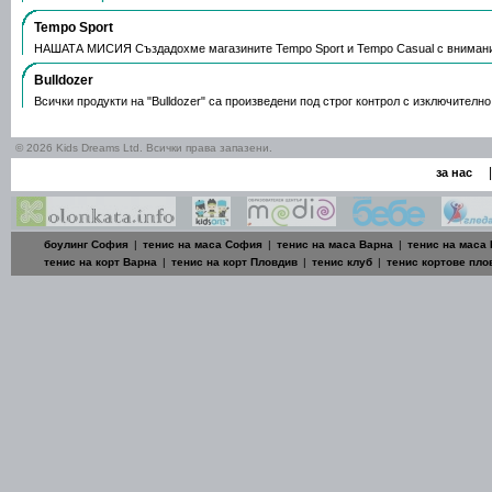
Tempo Sport
НАШАТА МИСИЯ Създадохме магазините Tempo Sport и Tempo Casual с вниман
Bulldozer
Всички продукти на "Bulldozer" са произведени под строг контрол с изключителн
© 2026 Kids Dreams Ltd. Всички права запазени.
|
за нас
боулинг София
|
тенис на маса София
|
тенис на маса Варна
|
тенис на маса
тенис на корт Варна
|
тенис на корт Пловдив
|
тенис клуб
|
тенис кортове пло