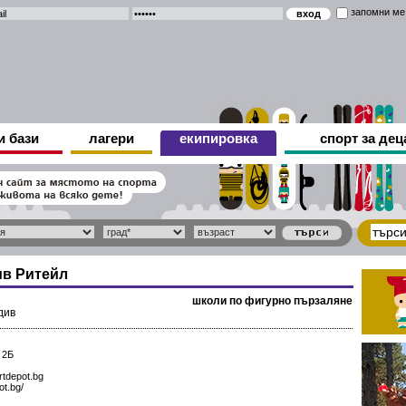
запомни ме
и бази
лагери
екипировка
спорт за дец
в Ритейл
школи по фигурно пързаляне
див
 2Б
tdepot.bg
ot.bg/