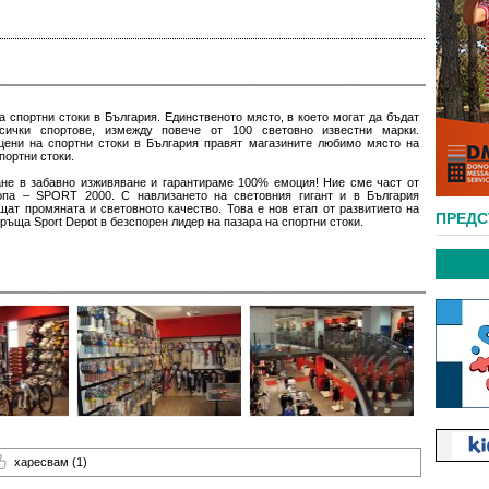
а спортни стоки в България. Единственото място, в което могат да бъдат
ички спортове, измежду повече от 100 световно известни марки.
цени на спортни стоки в България правят магазините любимо място на
портни стоки.
не в забавно изживяване и гарантираме 100% емоция! Ние сме част от
опа – SPORT 2000. С навлизането на световния гигант и в България
щат промяната и световното качество. Това е нов етап от развитието на
ПРЕД
връща Sport Depot в безспорен лидер на пазара на спортни стоки.
харесвам
(1)