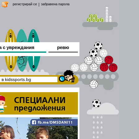
регистрирай се
|
забравена парола
а с увреждания
ревю