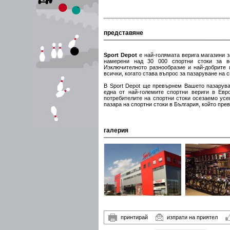
представяне
Sport Depot
е най-голямата верига магазини з
намерени над 30 000 спортни стоки за вс
Изключителното разнообразие и най-добрите 
всички, когато става въпрос за пазаруване на с
В Sport Depot ще превърнем Вашето пазарува
една от най-големите спортни вериги в Евр
потребителите на спортни стоки осезаемо усе
пазара на спортни стоки в България, който пре
галерия
принтирай
изпрати на приятел