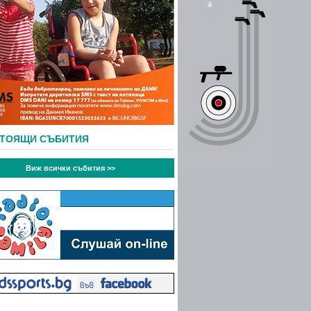
СТОЯЩИ СЪБИТИЯ
Виж всички събития >>