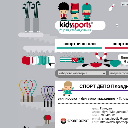
спортни школи
спортн
СПОРТ ДЕПО Пловди
екипировка
>
фигурно пързаляне
>
Плов
град:
Пловдив
адрес:
бул. "Менделеев"
тел:
0700 42 001
е-mail:
shop.plovdiv@spor
сайт:
http://www.sportdep