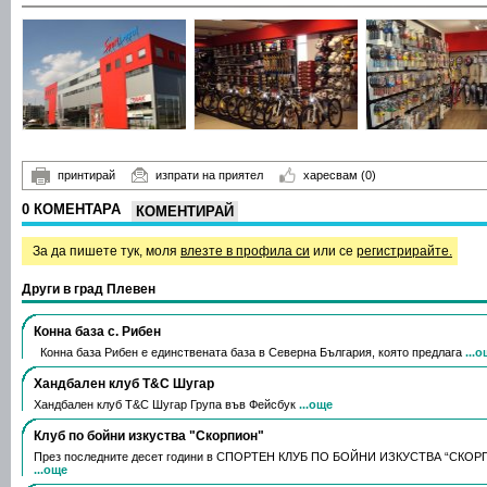
принтирай
изпрати на приятел
харесвам
(0)
0 КОМЕНТАРА
КОМЕНТИРАЙ
За да пишете тук, моля
влезте в профила си
или се
регистрирайте.
Други в град Плевен
Конна база с. Рибен
Конна база Рибен е единствената база в Северна България, която предлага
...
Хандбален клуб Т&С Шугар
Хандбален клуб Т&С Шугар Група във Фейсбук
...още
Клуб по бойни изкуства "Скорпион"
През последните десет години в СПОРТЕН КЛУБ ПО БОЙНИ ИЗКУСТВА “СКОРП
...още