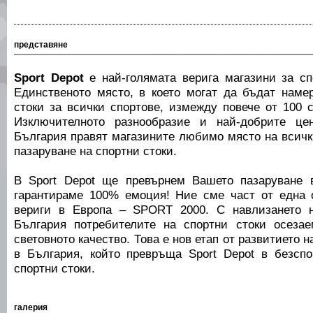
представяне
Sport Depot
е най-голямата верига магазини за сп
Единственото място, в което могат да бъдат наме
стоки за всички спортове, измежду повече от 100 
Изключителното разнообразие и най-добрите це
България правят магазините любимо място на всички
пазаруване на спортни стоки.
В Sport Depot ще превърнем Вашето пазаруване 
гарантираме 100% емоция! Ние сме част от една 
вериги в Европа – SPORT 2000. С навлизането н
България потребителите на спортни стоки осеза
световното качество. Това е нов етап от развитието н
в България, който превръща Sport Depot в безсп
спортни стоки.
галерия