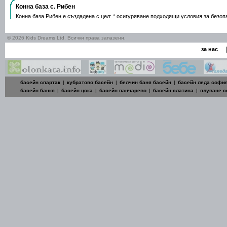
Конна база с. Рибен
Конна база Рибен е създадена с цел: * осигуряване подходящи условия за безо
© 2026 Kids Dreams Ltd. Всички права запазени.
|
за нас
басейн спартак
|
кубратово басейн
|
белчин баня басейн
|
басейн леда софи
басейн банкя
|
басейн цска
|
басейн панчарево
|
басейн слатина
|
плуване 