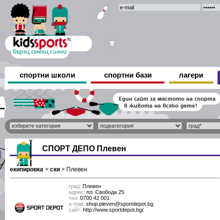
спортни школи
спортни бази
лагери
СПОРТ ДЕПО Плевен
екипировка
>
ски
>
Плевен
град:
Плевен
адрес:
пл. Свобода 25
тел:
0700 42 001
е-mail:
shop.pleven@sportdepot.bg
сайт:
http://www.sportdepot.bg/