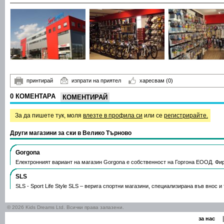
принтирай
изпрати на приятел
харесвам
(0)
0 КОМЕНТАРА
КОМЕНТИРАЙ
За да пишете тук, моля
влезте в профила си
или се
регистрирайте.
Други магазини за ски в Велико Търново
Gorgona
Електронният вариант на магазин Gorgona е собственност на Горгона ЕООД. Ф
SLS
SLS - Sport Life Style SLS – верига спортни магазини, специализирана във внос 
© 2026 Kids Dreams Ltd. Всички права запазени.
|
за нас