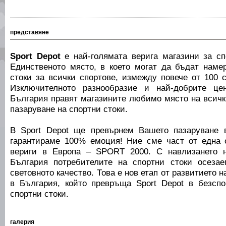
представяне
Sport Depot
е най-голямата верига магазини за сп
Единственото място, в което могат да бъдат наме
стоки за всички спортове, измежду повече от 100 
Изключителното разнообразие и най-добрите це
България правят магазините любимо място на всички
пазаруване на спортни стоки.
В Sport Depot ще превърнем Вашето пазаруване 
гарантираме 100% емоция! Ние сме част от една 
вериги в Европа – SPORT 2000. С навлизането н
България потребителите на спортни стоки осеза
световното качество. Това е нов етап от развитието н
в България, който превръща Sport Depot в безсп
спортни стоки.
галерия