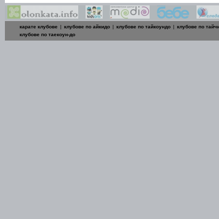
карате клубове
|
клубове по айкидо
|
клубове по тайкоундо
|
клубове по тайч
клубове по таекоун-до