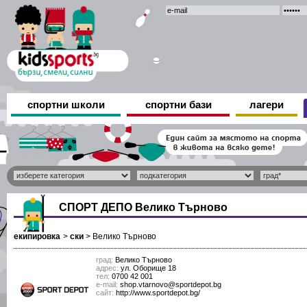
спортни школи
спортни бази
лагери
СПОРТ ДЕПО Велико Търново
екипировка
>
ски
>
Велико Търново
град:
Велико Търново
адрес:
ул. Оборище 18
тел:
0700 42 001
е-mail:
shop.vtarnovo@sportdepot.bg
сайт:
http://www.sportdepot.bg/