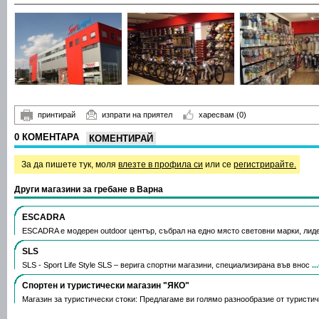
принтирай
изпрати на приятел
харесвам
(0)
0 КОМЕНТАРА
КОМЕНТИРАЙ
За да пишете тук, моля
влезте в профила си
или се
регистрирайте.
Други магазини за гребане в Варна
ESCADRA
ESCADRA е модерен outdoor център, събрал на едно място световни марки, лид
SLS
SLS - Sport Life Style SLS – верига спортни магазини, специализирана във внос
.
Спортен и туристически магазин "ЯКО"
Магазин за туристически стоки: Предлагаме ви голямо разнообразие от туристи