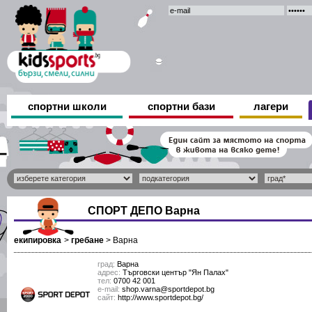
спортни школи
спортни бази
лагери
СПОРТ ДЕПО Варна
екипировка
>
гребане
>
Варна
град:
Варна
адрес:
Търговски център "Ян Палах"
тел:
0700 42 001
е-mail:
shop.varna@sportdepot.bg
сайт:
http://www.sportdepot.bg/