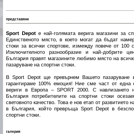
представяне
Sport Depot
е най-голямата верига магазини за сп
Единственото място, в което могат да бъдат наме
стоки за всички спортове, измежду повече от 100 
Изключителното разнообразие и най-добрите це
България правят магазините любимо място на всички
пазаруване на спортни стоки.
В Sport Depot ще превърнем Вашето пазаруване 
гарантираме 100% емоция! Ние сме част от една 
вериги в Европа – SPORT 2000. С навлизането н
България потребителите на спортни стоки осеза
световното качество. Това е нов етап от развитието н
в България, който превръща Sport Depot в безсп
спортни стоки.
галерия