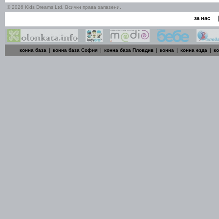
© 2026 Kids Dreams Ltd. Всички права запазени.
|
за нас
конна база
|
конна база София
|
конна база Пловдив
|
конна
|
конна езда
|
к