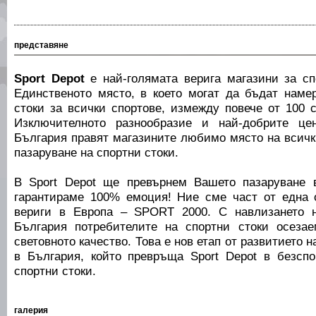
представяне
Sport Depot
е най-голямата верига магазини за сп
Единственото място, в което могат да бъдат наме
стоки за всички спортове, измежду повече от 100 
Изключителното разнообразие и най-добрите це
България правят магазините любимо място на всички
пазаруване на спортни стоки.
В Sport Depot ще превърнем Вашето пазаруване 
гарантираме 100% емоция! Ние сме част от една 
вериги в Европа – SPORT 2000. С навлизането н
България потребителите на спортни стоки осеза
световното качество. Това е нов етап от развитието н
в България, който превръща Sport Depot в безсп
спортни стоки.
галерия