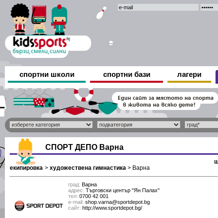
спортни школи
спортни бази
лагери
СПОРТ ДЕПО Варна
ш
екипировка
>
художествена гимнастика
>
Варна
град:
Варна
адрес:
Търговски център "Ян Палах"
тел:
0700 42 001
е-mail:
shop.varna@sportdepot.bg
сайт:
http://www.sportdepot.bg/