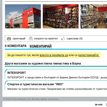
принтирай
изпрати на приятел
харесвам
(0)
0 КОМЕНТАРА
КОМЕНТИРАЙ
За да пишете тук, моля
влезте в профила си
или се
регистрирайте.
Други магазини за художествена гимнастика в Варна
INTERSPORT
INTERSPORT е представен в България от фирма Дженко България ЕООД - дъще
Спортен и туристически магазин "ЯКО"
Магазин за туристически стоки: Предлагаме ви голямо разнообразие от туристи
© 2026 Kids Dreams Ltd. Всички права запазени.
|
за нас