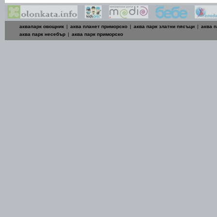
аквапарк овощник
|
аква планет приморско
|
аква парк златни пясъци
|
аква п
аква парк несебър
|
аква парк приморско