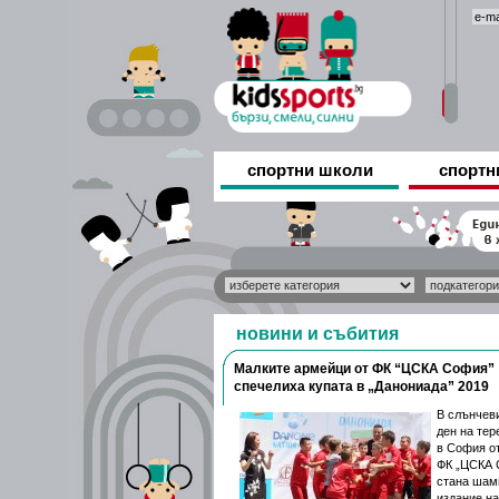
спортни школи
спортн
новини и събития
Малките армейци от ФК “ЦСКА София”
спечелиха купата в „Данониада” 2019
В слънчев
ден на тер
в София о
ФК „ЦСКА 
стана шамп
издание на