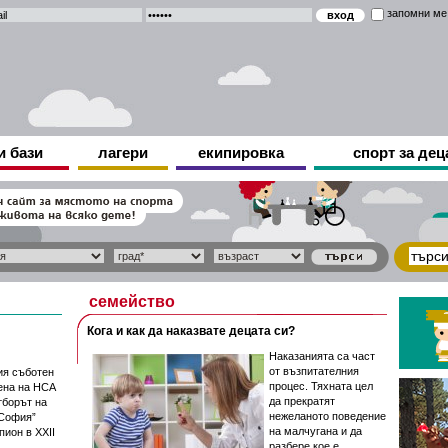
запомни ме
и бази
лагери
екипировка
спорт за дец
семейство
Кога и как да наказвате децата си?
Наказанията са част
от възпитателния
ия съботен
процес. Тяхната цел
ена на НСА
да прекратят
тборът на
нежеланото поведение
София”
на малчугана и да
ион в XXII
разбере кое е