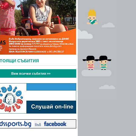
СТОЯЩИ СЪБИТИЯ
Виж всички събития >>