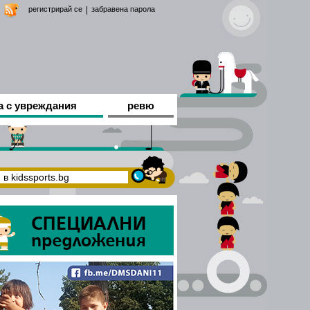
регистрирай се
|
забравена парола
а с увреждания
ревю