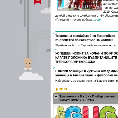
детскияфу
турнир “Д
2019. Сле
двубой с малките футболисти от ФК „Локомот
(Пловдив) и трудна победа
...още
Теглене на жребий за 9-то Европейско
първенство по баскетбол за колички
Жребият за 9-тото Европейско първенство по.
УСПЕШЕН ИЗПИТ ЗА КОЛАНИ ПО КИО
КАРАТЕ ПОЛОЖИХА ВЪЗПИТАНИЦИТЕ
ТРЕНЬОРА МИТКО БОЖА
На 28-ми Март в град Русе се проведе изпит за
Езикови ваканции​ в чужбина Академич
училища в Англия Тенис и футболни ла
Най-доброто за развитието на Вашето дете пре
ревю
Тротинетката 5 в 1 на Глобър спечели
международно отличие