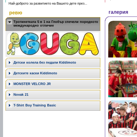
Най-доброто за развитието на Вашето дете през...
галерия
ревю
Тротинетката 5 в 1 на Глобър спечели поредното
международно отличие
Дeтски колела без педали Kiddimoto
Детските каски Kiddimoto
MONSTER VELCRO JR
Novak 21
T-Shirt Boy Training Basic