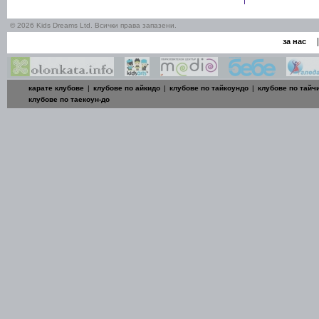
© 2026 Kids Dreams Ltd. Всички права запазени.
|
за нас
карате клубове
|
клубове по айкидо
|
клубове по тайкоундо
|
клубове по тайч
клубове по таекоун-до