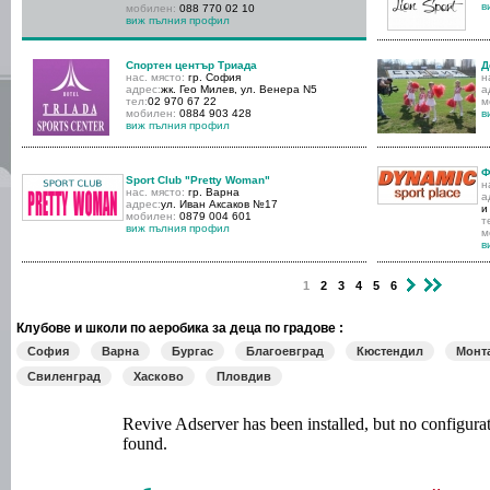
в
мобилен:
088 770 02 10
виж пълния профил
Спортен център Триада
Д
нас. място:
гр. София
н
адрес:
жк. Гео Милев, ул. Венера N5
а
тел:
02 970 67 22
м
мобилен:
0884 903 428
в
виж пълния профил
Ф
Sport Club "Pretty Woman"
н
нас. място:
гр. Варна
а
адрес:
ул. Иван Аксаков №17
и
мобилен:
0879 004 601
т
виж пълния профил
м
в
›
»
1
2
3
4
5
6
Клубове и школи по аеробика за деца по градове :
София
Варна
Бургас
Благоевград
Кюстендил
Монт
Свиленград
Хасково
Пловдив