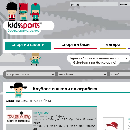
спортни школи
спортни бази
лагери
Клубове и школи по аеробика
спортни школи
>
аеробика
СК "ДЕМА"
нас. място:
гр. София
Ц
адрес:
ж.к. "Младост" 1А, бул. "Ал. Малинов"
н
№19
а
тел:
02 976 85 85, 02 976 85 55, 088 794 52
м
40