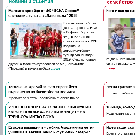
новини и събития
семейство
Малките армейци от ФК “ЦСКА София”
Кога и как да н
спечелиха купата в „Данониада” 2019
В слънчевия съботен
ден на терена на НСА
в София отборът на
ФК „ЦСКА София”
стана шампион в XXII
издание на
детскияфутболен
турнир “Данониада”
бъдат много внима
2019. След оспорван
си и в никакъв сл
двубой с малките футболисти от ФК „Локомотив”
...още
(Пловдив) и трудна победа
...още
Теглене на жребий за 9-то Европейско
Летни трикове 
първенство по баскетбол за колички
Лятото е любимият 
Жребият за 9-тото Европейско първенство по...
УСПЕШЕН ИЗПИТ ЗА КОЛАНИ ПО КИОКУШИН
10 неща, които 
КАРАТЕ ПОЛОЖИХА ВЪЗПИТАНИЦИТЕ НА
Родителите са отго
ТРЕНЬОРА МИТКО БОЖА
На 28-ми Март в град Русе се проведе изпит за...
Езикови ваканции​ в чужбина Академични летни
Идеи за детски 
училища в Англия Тенис и футболни лагери с
Времето става все