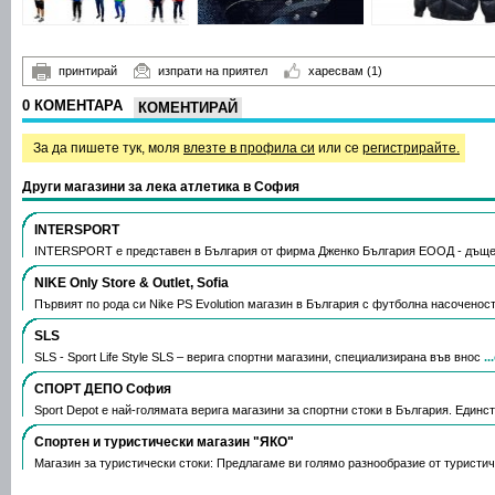
принтирай
изпрати на приятел
харесвам
(1)
0 КОМЕНТАРА
КОМЕНТИРАЙ
За да пишете тук, моля
влезте в профила си
или се
регистрирайте.
Други магазини за лека атлетика в София
INTERSPORT
INTERSPORT е представен в България от фирма Дженко България ЕООД - дъще
NIKE Only Store & Outlet, Sofia
Първият по рода си Nike PS Evolution магазин в България с футболна насоченос
SLS
SLS - Sport Life Style SLS – верига спортни магазини, специализирана във внос
.
СПОРТ ДЕПО София
Sport Depot е най-голямата верига магазини за спортни стоки в България. Единс
Спортен и туристически магазин "ЯКО"
Магазин за туристически стоки: Предлагаме ви голямо разнообразие от туристи