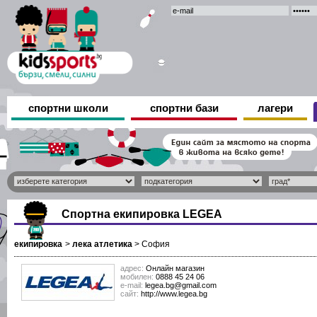
спортни школи
спортни бази
лагери
Спортна екипировка LEGEA
екипировка
>
лека атлетика
>
София
адрес:
Онлайн магазин
мобилен:
0888 45 24 06
е-mail:
legea.bg@gmail.com
сайт:
http://www.legea.bg