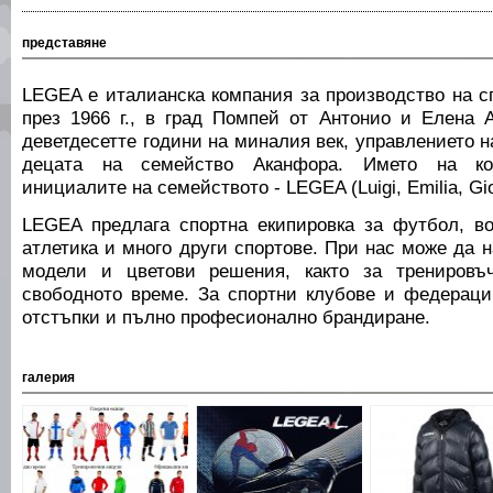
представяне
LEGEA е италианска компания за производство на с
през 1966 г., в град Помпей от Антонио и Елена 
деветдесетте години на миналия век, управлението н
децата на семейство Аканфора. Името на ком
инициалите на семейството - LEGEA (Luigi, Emilia, Giov
LEGEA предлага спортна екипировка за футбол, во
атлетика и много други спортове. При нас може да 
модели и цветови решения, както за тренировъ
свободното време. За спортни клубове и федерац
отстъпки и пълно професионално брандиране.
галерия