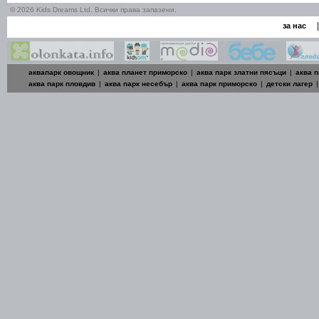
© 2026 Kids Dreams Ltd. Всички права запазени.
|
за нас
аквапарк овощник
|
аква планет приморско
|
аква парк златни пясъци
|
аква п
аква парк пловдив
|
аква парк несебър
|
аква парк приморско
|
детски лагер
|