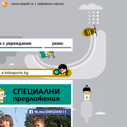
регистрирай се
|
забравена парола
а с увреждания
ревю