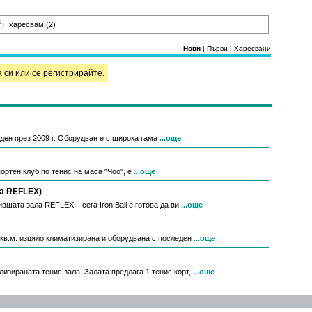
харесвам
(2)
Нови
|
Първи
|
Харесвани
а си
или се
регистрирайте.
ден през 2009 г. Оборудван е с широка гама
...още
ртен клуб по тенис на маса "Чоо", е
...още
та REFLEX)
шата зала REFLEX – сега Iron Ball е готова да ви
...още
 кв.м. изцяло климатизирана и оборудвана с последен
...още
изираната тенис зала. Залата предлага 1 тенис корт,
...още