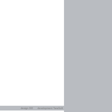
design DO
development TaraSoft