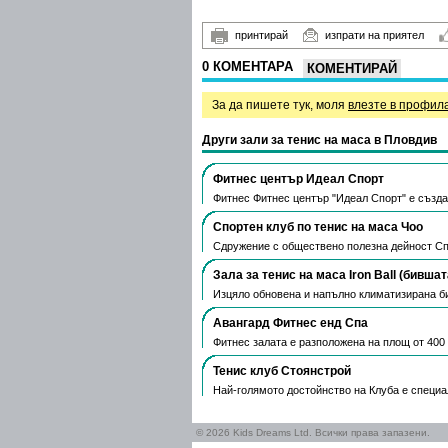
принтирай
изпрати на приятел
0 КОМЕНТАРА
КОМЕНТИРАЙ
За да пишете тук, моля
влезте в профил
Други зали за тенис на маса в Пловдив
Фитнес център Идеал Спорт
Фитнес Фитнес център "Идеал Спорт" е създа
Спортен клуб по тенис на маса Чоо
Сдружение с обществено полезна дейност Спо
Зала за тенис на маса Iron Ball (бивша
Изцяло обновена и напълно климатизирана бив
Авангард Фитнес енд Спа
Фитнес залата е разположена на площ от 400
Тенис клуб Стоянстрой
Най-голямото достойнство на Клуба е специал
© 2026 Kids Dreams Ltd. Всички права запазени.