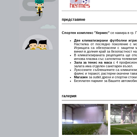
представяне
Спортен комплекс "Хермес"
се намира в гр. 
Две климатизирани футболни игр
Настилка от последно поколение с м
Игрищата са обезопасени с защитни 
винил в долния край за безопастност на
В климатизираната рецепцията ще отк
инчова плазма със сателитна телевизия
Зала за тенис на маса
с 4 профисиона
залата има отделен санетарен възел.
Луксозните съблекалните са климатизир
фаянс и теракот, растерни окачени тава
Магазин
за outlet дрехи и спортни стоки
Безплатен паркинг за Вашите автомоби
галерия