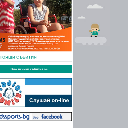
СТОЯЩИ СЪБИТИЯ
Виж всички събития >>