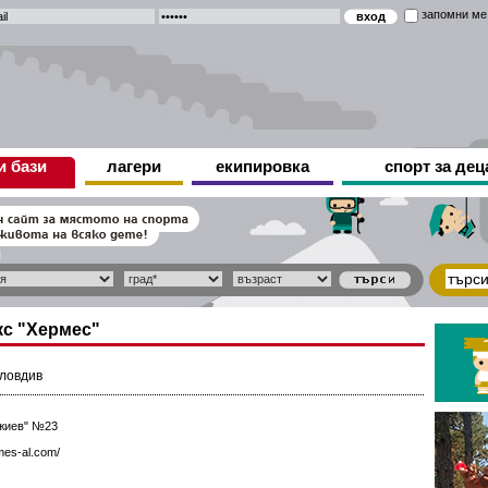
запомни ме
и бази
лагери
екипировка
спорт за дец
кс "Хермес"
ловдив
джиев" №23
mes-al.com/