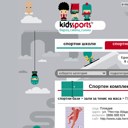
спортни школи
спортн
Спортен компле
спортни бази
>
зали за тенис на маса
>
П
град:
Пловдив
адрес:
ул. "Нестор Аба
мобилен:
0886 888 824
сайт:
http://www.zala.her