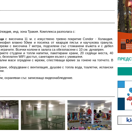
Пловдив, инд. зона Тракия. Комплекса разполага с:
ища
с височина 11 м. с изкуствено тревно покритие Condor - Холандия.
онофил влакно 50мм и посипка от кварцов пясък и каучукова гранула.
мрежи с височина 7 метра, подсилени със стоманени въжета и с дебел
 играчите. Всички колони в залата са обезопасени с 10 см. дунапрен.
риете студени и топли напитки, пакетирани храни, 20 седящи места, 40
, безплатен WIFI достъп, санетарен възел с умивалня.
ПРЕД
лни маси оградени с мрежи, спестяващи време за гонене на топчето. В
ани, оборудвани с вентилация, душове с топла вода, тоалетни, испански
ни.
.
ли, охраняван със записващо видеонаблюдение.