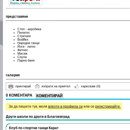
представяне
Степ - аеробика
Пилатес
Стречинг
Bodiflex
Народни танци
Йога - латес
Фитнес
Масаж
Сауна
Парна баня
галерия
принтирай
изпрати на приятел
харесвам
(0)
0 КОМЕНТАРА
КОМЕНТИРАЙ
За да пишете тук, моля
влезте в профила си
или се
регистрирайте.
Други школи по други в Благоевград
Клуб по спортни танци Карат