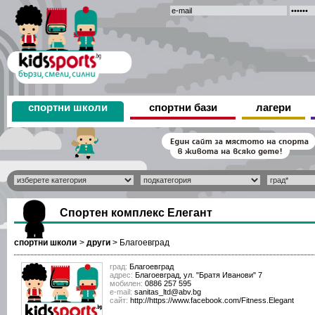
спортни школи
спортни бази
лагери
Спортен комплекс Елегант
спортни школи
>
други
>
Благоевград
град:
Благоевград
адрес:
Благоевград, ул. "Братя Иванови" 7
мобилен:
0886 257 595
е-mail:
sanitas_ltd@abv.bg
сайт:
http://https://www.facebook.com/Fitness.Elegant