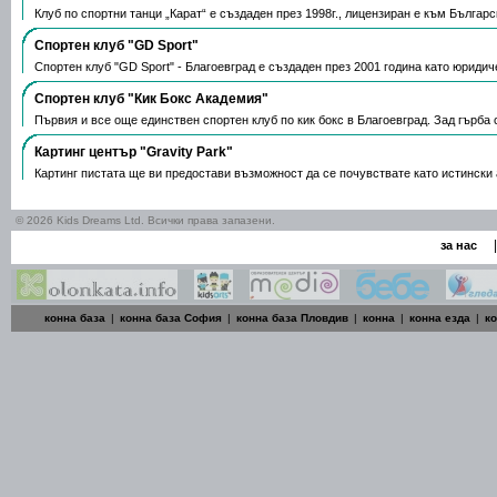
Клуб по спортни танци „Карат“ е създаден през 1998г., лицензиран е към Българ
Спортен клуб "GD Sport"
Спортен клуб "GD Sport" - Благоевград е създаден през 2001 година като юриди
Спортен клуб "Кик Бокс Академия"
Първия и все още единствен спортен клуб по кик бокс в Благоевград. Зад гърба
Картинг център "Gravity Park"
Картинг пистата ще ви предостави възможност да се почувствате като истинск
© 2026 Kids Dreams Ltd. Всички права запазени.
|
за нас
конна база
|
конна база София
|
конна база Пловдив
|
конна
|
конна езда
|
к