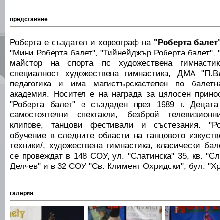
представяне
Роберта е създател и хореограф на
"Роберта балет
"Мини Роберта балет", "Тийнейджър Роберта балет", 
майстор на спорта по художествена гимнасти
специалност художествена гимнастика, ДМА "П.Вл
педагогика и има магистърскастепен по балет
академия. Носител е на награда за цялосен принос
"Роберта балет" е създаден през 1989 г. Децат
самостоятелни спектакли, безброй телевизионн
клипове, танцови фестивали и състезания. "Ро
обучение в следните области на танцовото изкуств
техники/, художествена гимнастика, класически бал
се провеждат в 148 СОУ, ул. "Слатинска" 35, кв. "Сл
Делчев" и в 32 СОУ "Св. Климент Охридски", бул. "Хр
галерия