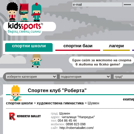
спортни школи
спортни бази
лагери
Спортен клуб "Роберта"
екипи
спортни школи
>
художествена гимнастика
>
Шумен
град:
Шумен
адрес:
читалище "Напредък"
тел:
054 86 45 44
мобилен:
0898 823 098
сайт:
http://robertaballet.com/