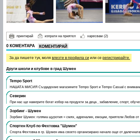
принтирай
изпрати на приятел
харесвам
(2)
0 КОМЕНТАРА
КОМЕНТИРАЙ
За да пишете тук, моля
влезте в профила си
или се
регистрирайте.
Други школи и клубове в град Шумен
Tempo Sport
НАШАТА МИСИЯ Създадохме магазините Tempo Sport и Tempo Casual с вниман
Северин
При нас ще намерите богат избор на продукти за деца , забавление, спорт, обуч
Зорбинг - Шумен
Зорбинг Шумен: голяма щуротия = смях, адреналин, емоции, приятели Любов от
Спортен Клуб по Фехтовка "Шумен"
Спорта Фехтовка в гр. Шумен има своето организирано начало още от далечната