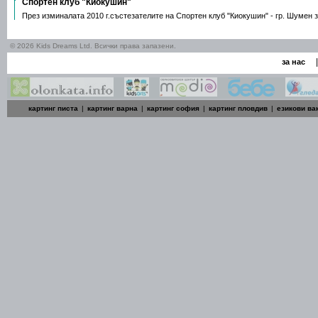
Спортен клуб "Киокушин"
През изминалата 2010 г.състезателите на Спортен клуб "Киокушин" - гр. Шумен
© 2026 Kids Dreams Ltd. Всички права запазени.
|
за нас
картинг писта
|
картинг варна
|
картинг софия
|
картинг пловдив
|
езикови ва