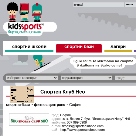
спортни школи
спортни бази
лагери
Спортен Клуб Нео
спортни бази
>
фитнес центрове
>
София
град:
София
адрес:
ж. к. Люлин 7, бул. “Джевахарлал Неру” №6
мобилен:
087 999 5909
е-mail:
fitness@sportsclubneo.com
сайт:
http://www.sportsclubneo.com