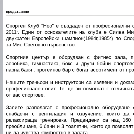
представяне
Спортен Клуб “Нео” е създаден от професионални с
2011г. Един от основателите на клуба е Силва Мин
двукратен Европейски шампион(1984г,1985г) по Спо
за Мис Световно първенство.
Спортния център е оборудван с фитнес зала, п
аеробика, гимнастика, бокс и други бойни спортов
парна баня , протеинов бар с богат асортимент от про
Нашите треньори и инструктори са изявени и доказ
професионален опит. Те ще ви помогнат с отличнат
от вас спортове.
Залите разполагат с професионално оборудване 
снабдени с вентилация и озвучение, които да 
релаксираща тренировка. Предвидени са над 160 
преобличане, 6 бани и 3 тоалетни, които да позволят
ни да чувства комфортно в залата.