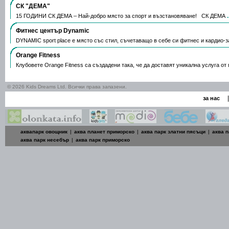
СК "ДЕМА"
15 ГОДИНИ СК ДЕМА – Най-добро място за спорт и възстановяване! СК ДЕМА
Фитнес център Dynamic
DYNAMIC sport place е място със стил, съчетаващо в себе си фитнес и кардио-
Orange Fitness
Клубовете Orange Fitness са създадени така, че да доставят уникална услуга о
© 2026 Kids Dreams Ltd. Всички права запазени.
|
за нас
аквапарк овощник
|
аква планет приморско
|
аква парк златни пясъци
|
аква п
аква парк несебър
|
аква парк приморско