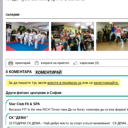
галерия
принтирай
изпрати на приятел
харесвам
(0)
0 КОМЕНТАРА
КОМЕНТИРАЙ
За да пишете тук, моля
влезте в профила си
или се
регистрирайте.
Други фитнес центрове в София
Star Club Fit & SPA
Because FIT is the new RICH Точно така-Да си богат, означава да си във форма
СК "ДЕМА"
15 ГОДИНИ СК ДЕМА – Най-добро място за спорт и възстановяване! СК ДЕМА