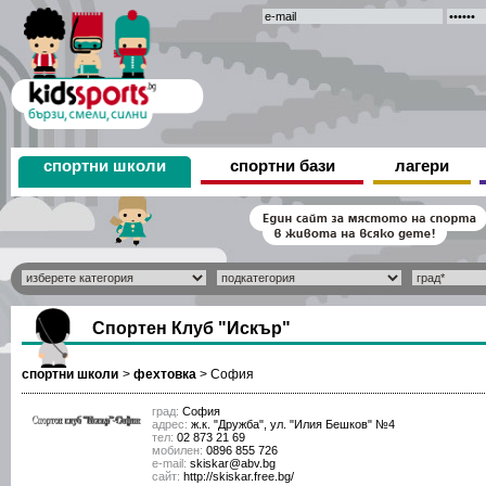
спортни школи
спортни бази
лагери
Спортен Клуб "Искър"
спортни школи
>
фехтовка
>
София
град:
София
адрес:
ж.к. "Дружба", ул. "Илия Бешков" №4
тел:
02 873 21 69
мобилен:
0896 855 726
е-mail:
skiskar@abv.bg
сайт:
http://skiskar.free.bg/