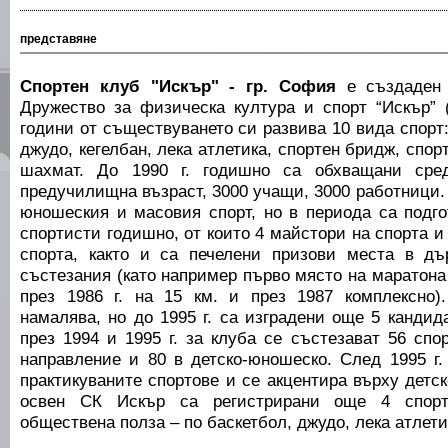
представяне
Спортен клуб "Искър" - гр. София
е създаден 
Дружество за физическа култура и спорт “Искър”
години от съществуването си развива 10 вида спорт:
джудо, кегелбан, лека атлетика, спортен бридж, спор
шахмат. До 1990 г. годишно са обхващани сре
предучилищна възраст, 3000 учащи, 3000 работници. 
юношеския и масовия спорт, но в периода са подго
спортисти годишно, от които 4 майстори на спорта и
спорта, както и са печелени призови места в д
състезания (като например първо място на маратона
през 1986 г. на 15 км. и през 1987 комплексно)
намалява, но до 1995 г. са изградени още 5 кандид
през 1994 и 1995 г. за клуба се състезават 56 сп
направление и 80 в детско-юношеско. След 1995 г.
практикуваните спортове и се акцентира върху детс
освен СК Искър са регистрирани още 4 спорт
обществена полза – по баскетбол, джудо, лека атлети