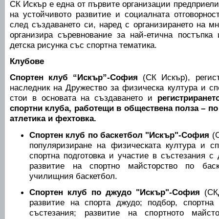
СК Искър е една от първите организации предприел
на устойчивото развитие и социалната отговорност
след създаването си, наред с организирането на м
организира съревнование за най-етична постъпка 
детска рисунка със спортна тематика.
Клубове
Спортен клуб “Искър”-София
(СК Искър), регист
наследник на Дружество за физическа култура и сп
стои в основата на създаването и
регистриранет
спортни клуба, работещи в обществена полза – по
атлетика и фехтовка.
Спортен клуб по баскетбол "Искър"-София
(С
популяризиране на физическата култура и сп
спортна подготовка и участие в състезания с 
развитие на спортно майсторство по баск
училищния баскетбол.
Спортен клуб по джудо "Искър"-София
(СКД
развитие на спорта джудо; подбор, спортна 
състезания; развитие на спортното майсто