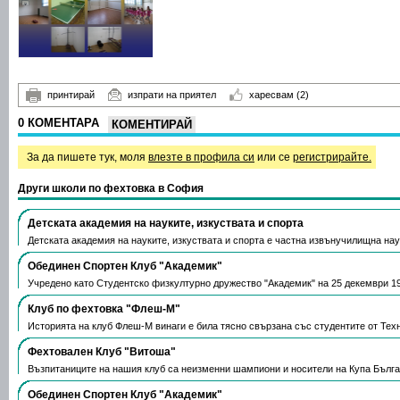
принтирай
изпрати на приятел
харесвам
(2)
0 КОМЕНТАРА
КОМЕНТИРАЙ
За да пишете тук, моля
влезте в профила си
или се
регистрирайте.
Други школи по фехтовка в София
Детската академия на науките, изкуствата и спорта
Детската академия на науките, изкуствата и спорта е частна извънучилищна н
Обединен Спортен Клуб "Академик"
Учредено като Студентско физкултурно дружество "Академик" на 25 декември 19
Клуб по фехтовка "Флеш-М"
Историята на клуб Флеш-М винаги е била тясно свързана със студентите от Те
Фехтовален Клуб "Витоша"
Възпитаниците на нашия клуб са неизменни шампиони и носители на Купа Бълга
Обединен Спортен Клуб "Академик"