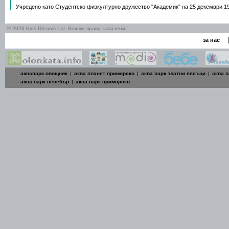
Учредено като Студентско физкултурно дружество "Академик" на 25 декември 19
© 2026 Kids Dreams Ltd. Всички права запазени.
|
за нас
аквапарк овощник
|
аква планет приморско
|
аква парк златни пясъци
|
аква п
аква парк несебър
|
аква парк приморско