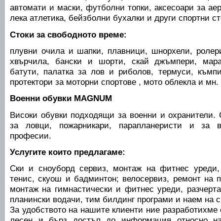
автомати и маски, футболни топки, аксесоари за ае
лека атлетика, бейзболни бухалки и други спортни ст
Стоки за свободното време:
плувни очила и шапки, плавници, шнорхели, ролери
хвърчила, бански и шорти, скай джъмпери, марат
батути, палатка за лов и риболов, термуси, къмпи
протектори за моторни спортове , мото облекла и мн. 
Военни обувки MAGNUM
Високи обувки подходящи за военни и охранители.
за ловци, пожарникари, парапланеристи и за в
професии.
Услугите които предлагаме:
Ски и сноуборд сервиз, монтаж на фитнес уреди,
тенис, скуош и бадминтон; велосервиз, ремонт на 
монтаж на гимнастически и фитнес уреди, разчерта
планински водачи, тим билдинг програми и наем на 
За удобството на нашите клиенти ние разработихме 
лесен и бърз достъп до информация относно на