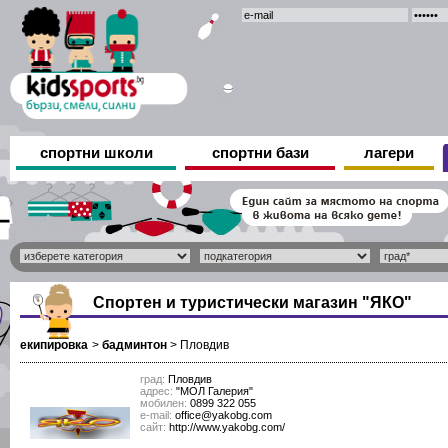
спортни школи
спортни бази
лагери
Спортен и туристически магазин "ЯКО"
екипировка
>
бадминтон
>
Пловдив
град:
Пловдив
адрес:
"МОЛ Галерия"
мобилен:
0899 322 055
е-mail:
office@yakobg.com
сайт:
http://www.yakobg.com/