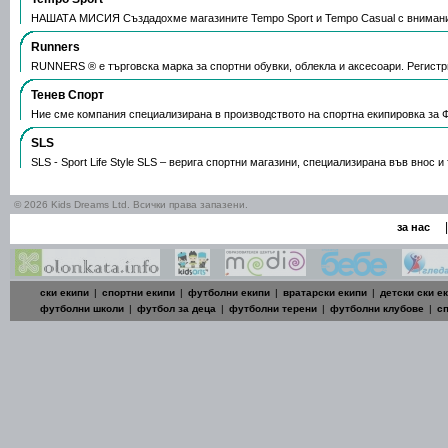
НАШАТА МИСИЯ Създадохме магазините Tempo Sport и Tempo Casual с вниман
Runners
RUNNERS ® е търговска марка за спортни обувки, облекла и аксесоари. Регистр
Тенев Спорт
Ние сме компания специализирана в производството на спортна екипировка за 
SLS
SLS - Sport Life Style SLS – верига спортни магазини, специализирана във внос 
© 2026 Kids Dreams Ltd. Всички права запазени.
|
за нас
ски екипи
|
спортни екипи
|
футболни екипи
|
вратарски екипи
|
детски ски е
футболни школи
|
футбол за деца
|
футболни терени
|
футболни клубове
|
с