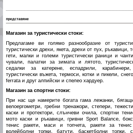
представяне
Магазин за туристически стоки:
Предлагаме ви голямо разнообразие от туристи
туристически дрехи, якета, дрехи от пух, ръкавици,
гети, малки и големи туристически раници и чант
чували, палатки за зимата и лятото, туристичес
седалки за катерене, еспадрили, карабинери,
туристически въжета, термоси, котки и пикели, снег
ferrata и друг алпийски и спелео хардуер.
Магазин за спортни стоки:
При нас ще намерите богата гама лежанки, бягащи
велоергометри, гребни тренажори, степери, тежест
каски и протектори, слънчеви очила, спортни тени
мото каски и ръкавици, гривни Sport Balance, бок
тенис ракети, маси и топчета, ракети за тени
волейболни топки, батути, баскетболни топки, 