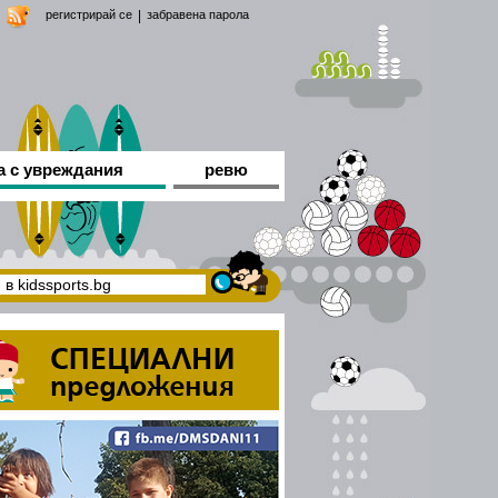
регистрирай се
|
забравена парола
а с увреждания
ревю