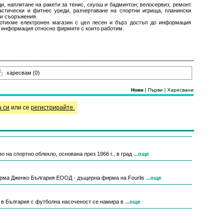
и, наплитане на ракети за тенис, скуош и бадминтон; велосервиз, ремонт
астически и фитнес уреди, разчертаване на спортни игрища, планински
ни съоръжения.
ботихме електронен магазин с цел лесен и бърз достъп до информация
а информация относно фирмите с които работим.
харесвам
(0)
Нови
|
Първи
|
Харесвани
а си
или се
регистрирайте.
 на спортно облекло, основана през 1966 г., в град
...още
рма Дженко България ЕООД - дъщерна фирма на Fourlis
...още
н в България с футболна насоченост се намира в
...още