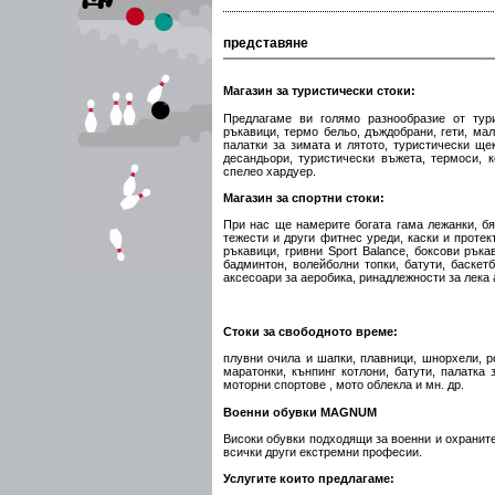
представяне
Магазин за туристически стоки:
Предлагаме ви голямо разнообразие от тури
ръкавици, термо бельо, дъждобрани, гети, мал
палатки за зимата и лятото, туристически щек
десандьори, туристически въжета, термоси, ко
спелео хардуер.
Магазин за спортни стоки:
При нас ще намерите богата гама лежанки, бя
тежести и други фитнес уреди, каски и протек
ръкавици, гривни Sport Balance, боксови ръка
бадминтон, волейболни топки, батути, баскет
аксесоари за аеробика, ринадлежности за лека 
Стоки за свободното време:
плувни очила и шапки, плавници, шнорхели, р
маратонки, кънпинг котлони, батути, палатка 
моторни спортове , мото облекла и мн. др.
Военни обувки MAGNUM
Високи обувки подходящи за военни и охраните
всички други екстремни професии.
Услугите които предлагаме: