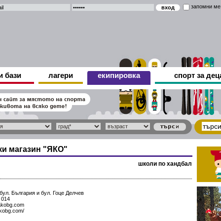
запомни ме
и бази
лагери
екипировка
спорт за дец
ки магазин "ЯКО"
школи по хандбал
бул. България и бул. Гоце Делчев
 014
kobg.com
akobg.com/