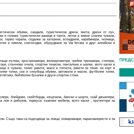
стически обувки, сандали, туристически дрехи, якета, дрехи от пух,
ки и големи туристически раници и чанти, летни и зимни спални чували,
и, термо чорапи, седалки за катерене, еспадрили, карабинери, челници,
тки и пикели, снегоходки, обурудване за Via ferrata и друг алпийски и
ПРЕД
гащи пътеки, кростренажори, велоергометри, гребни тренажори, степери,
тори, слънчеви очила, спортни тениски, панталони и шапки, мото каски и
вици и чували, тенис ракети, маси и топчета, ракети за тенис на корт и
болни топки, ски и сноуборд обувки, автомати и маски, футболни топки,
атлетика, бейзболни бухалки и други спортни стоки.
олери, блейдове, скейтборди, хвърчила, бански и шорти, скай джъмпери,
за лов и риболов, термуси, къмпинг мебели, мото каски , протектори за
ли. Също така са подходящи за ловци, пожарникари, парапланеристи и за