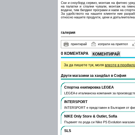
Ски и сноуборд сервиз, монтаж на фитнес уред
на палатки и спални чували, монтаж на гимн
водачи, тим билдинг програми и наем на спорт
За удобството на нашите клиенти ние разра
относно нашите продукти, цени и допълнителн
галерия
принтирай
изпрати на приятел
0 КОМЕНТАРА
КОМЕНТИРАЙ
За да пишете тук, моля
влезте в профил
Други магазини за хандбал в София
Спортна екипировка LEGEA
LEGEA е италианска компания за производство
INTERSPORT
INTERSPORT е представен в България от фи
NIKE Only Store & Outlet, Sofia
Първият по рода си Nike PS Evolution магази
SLS