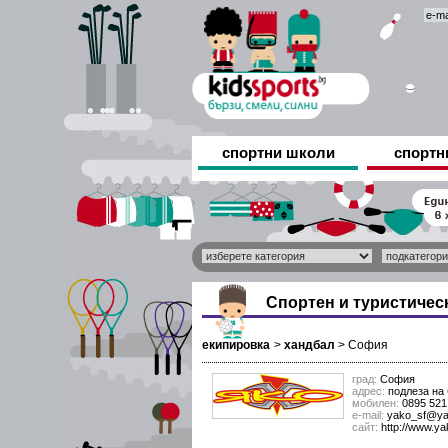
спортни школи
спортн
Спортен и туристичес
екипировка
>
хандбал
>
София
град:
София
адрес:
подлеза на 
мобилен:
0895 521
е-mail:
yako_sf@ya
сайт:
http://www.y