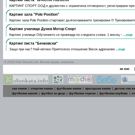
КАРТИНГ СПОРТ ООД е дружество с ограничена отговорност, регистрирано през 
Картинг зала "Pole Position"
Картинг зала Pole Position стартират дългоочакваните тренировки !!! Тренировки
Картинг училище Дунев Мотор Спорт
Картинг училище Обучението се провежда по следната схема: 1 месец –
...още
Картинг писта "Бенковски"
Защо при нас? Най-евтино Приятелско отношение Висок адреналин
...още
© 2026 Kids Dreams Ltd. Всички права запазени.
|
за нас
ски екипи
|
спортни екипи
|
футболни екипи
|
вратарски екипи
|
детски ски е
футболни школи
|
футбол за деца
|
футболни терени
|
футболни клубове
|
с