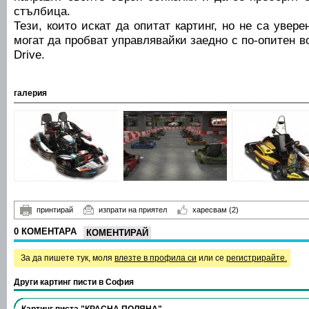
стълбица.
Тези, които искат да опитат картинг, но не са увер
могат да пробват управлявайки заедно с по-опитен в
Drive.
галерия
принтирай
изпрати на приятел
харесвам
(2)
0 КОМЕНТАРА
КОМЕНТИРАЙ
За да пишете тук, моля
влезте в профила си
или се
регистрирайте.
Други картинг писти в София
Картинг писта "КРАСНА ПОЛЯНА"