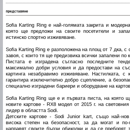
представяне
Sofia Karting Ring е най-голямата закрита и модерн
която ще предложи на своите посетители и запал
истинско спортно изживяване.
Sofia Karting Ring е разположена на площ от 7 дка, 
завоя, с които тя ще предизвика всички запалени по
Пистата е изградена съгласно последните тенд
максимално добри условия и да предостави на съ
картинга незабравимо изживяване. Настилката, с к
гарантира изключително добро сцепление, а безопа
специално изградени бариери и оборудване на картов
Sofia Karting Ring ще е и първата писта, на която 
новите картове - RX8 модел от 2015 г. на световни
лидер в областта Sodi.
Детските картове - Sodi Junior kart, също най-но
висока степен на безопасност, за да могат и по
направят своите бързи обиколки и да се преборят 