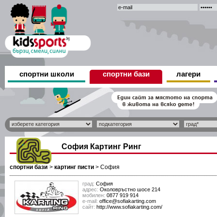
спортни школи
спортни бази
лагери
София Картинг Ринг
спортни бази
>
картинг писти
>
София
град:
София
адрес:
Околовръстно шосе 214
мобилен:
0877 919 914
е-mail:
office@sofiakarting.com
сайт:
http://www.sofiakarting.com/