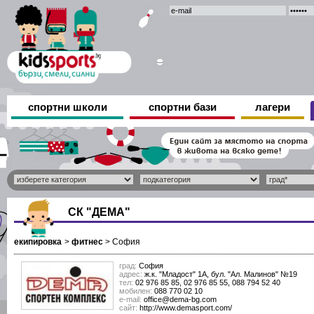
спортни школи
спортни бази
лагери
СК "ДЕМА"
екипировка
>
фитнес
>
София
град:
София
адрес:
ж.к. "Младост" 1А, бул. "Ал. Малинов" №19
тел:
02 976 85 85, 02 976 85 55, 088 794 52 40
мобилен:
088 770 02 10
е-mail:
office@dema-bg.com
сайт:
http://www.demasport.com/