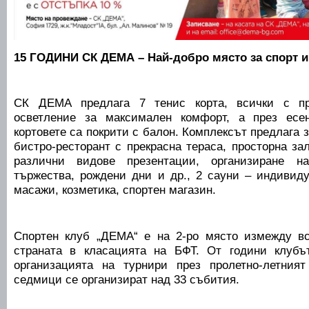
15 ГОДИНИ СК ДЕМА – Най-добро място за спорт и
СК ДЕМА предлага 7 тенис корта, всички с пр
осветление за максимален комфорт, а през есе
кортовете са покрити с балон. Комплексът предлага 
бистро-ресторант с прекрасна тераса, просторна за
различни видове презентации, организиране 
тържества, рождени дни и др., 2 сауни – индивид
масажи, козметика, спортен магазин.
Спортен клуб „ДЕМА“ е на 2-ро място измежду вс
страната в класацията на БФТ. От години клуб
организацията на турнири през пролетно-летния
седмици се организират над 33 събития.