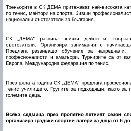
Треньорите в СК ДЕМА притежават най-високата ка
по тенис, майтори на спорта, бивши професионалис
национални състезатели за България.
СК „ДЕМА“ развива всички дейности, свързан
състезатели. Организира занимания с начинаещ
Предлага развиващо обучение за напреднали. 
професионалисти и аматьори. Турнирите са от ка
Европа, Международна федарация по тенис.
През цялата година СК „ДЕМА” предлага професиона
тенис училището. Групите за подходящи, както за п
големите деца.
Всяка седмица през пролетно-летният сезон сп
организира градски спортни лагери за деца от 6 до