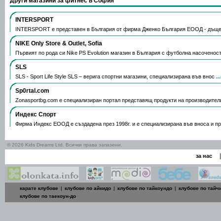
Други магазини за фитнес в София
INTERSPORT
INTERSPORT е представен в България от фирма Дженко България ЕООД - дъще
NIKE Only Store & Outlet, Sofia
Първият по рода си Nike PS Evolution магазин в България с футболна насоченос
SLS
SLS - Sport Life Style SLS – верига спортни магазини, специализирана във внос
.
Sp0rtal.com
Zonasportbg.com e специализиран портал представящ продукти на производител
Индекс Спорт
Фирма Индекс ЕООД е създадена през 1998г. и е специализирана във вноса и п
© 2026 Kids Dreams Ltd. Всички права запазени.
|
за нас
карате клубове
|
клубове по айкидо
|
клубове по тайкоундо
|
клубове по тайч
клубове по таекоун-до