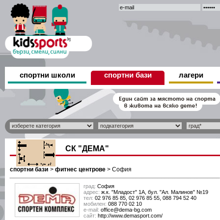
спортни школи
спортни бази
лагери
СК "ДЕМА"
спортни бази
>
фитнес центрове
>
София
град:
София
адрес:
ж.к. "Младост" 1А, бул. "Ал. Малинов" №19
тел:
02 976 85 85, 02 976 85 55, 088 794 52 40
мобилен:
088 770 02 10
е-mail:
office@dema-bg.com
сайт:
http://www.demasport.com/