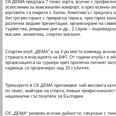
СК ДЕМА предлага 7 тенис корта, всички с професио
осветление за максимален комфорт, а през есенно-зи
кортовете са покрити с балон. Комплексът предлага з
бистро-ресторант с прекрасна тераса, просторна зала
различни видове презентации, организиране на сем
тържества, рожденни дни и др., 2 сауни – индивидуа
масажи, козметика, спортен магазин.
Спортен клуб „ДЕМА“ е на 2-ро място измежду всички
страната в класацията на БФТ. От години клубът е а
организацията на турнири през пролетно-летният като
седмици се организират над 33 събития.
Треньорите в СК ДЕМА притежават най-високата кат
по тенис, майтори на спорта, бивши професионалис
национални състезатели за България.
СК „ДЕМА“ развива всички дейности, свързани с тен