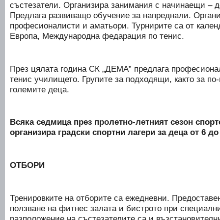
състезатели. Организира занимания с начинаещи – д
Предлага развиващо обучение за напреднали. Органи
професионалисти и аматьори. Турнирите са от кален
Европа, Международна федарация по тенис.
През цялата година СК „ДЕМА” предлага професионал
тенис училището. Групите за подходящи, както за по-м
големите деца.
Всяка седмица през пролетно-летният сезон спор
организира градски спортни лагери за деца от 6 до
ОТБОРИ
Тренировките на отборите са ежедневни. Предоставе
ползване на фитнес залата и бистрото при специални
разположение на състезателите са и възстановителн