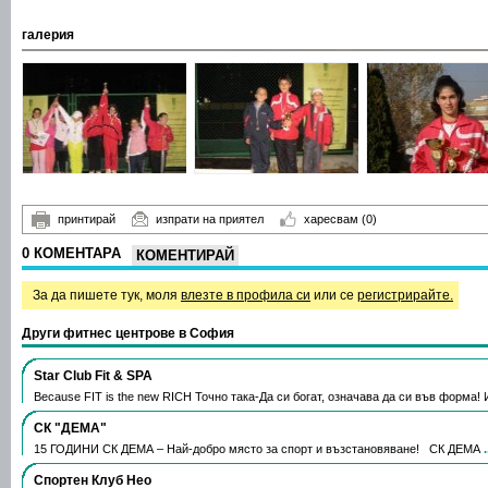
галерия
принтирай
изпрати на приятел
харесвам
(0)
0 КОМЕНТАРА
КОМЕНТИРАЙ
За да пишете тук, моля
влезте в профила си
или се
регистрирайте.
Други фитнес центрове в София
Star Club Fit & SPA
Because FIT is the new RICH Точно така-Да си богат, означава да си във форма
СК "ДЕМА"
15 ГОДИНИ СК ДЕМА – Най-добро място за спорт и възстановяване! СК ДЕМА
Спортен Клуб Нео