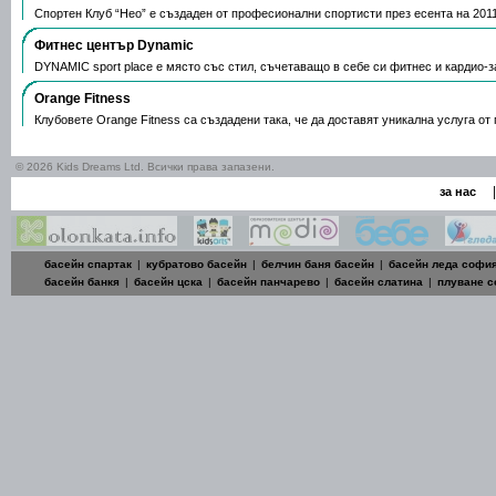
Спортен Клуб “Нео” е създаден от професионални спортисти през есента на 2011
Фитнес център Dynamic
DYNAMIC sport place е място със стил, съчетаващо в себе си фитнес и кардио-
Orange Fitness
Клубовете Orange Fitness са създадени така, че да доставят уникална услуга о
© 2026 Kids Dreams Ltd. Всички права запазени.
|
за нас
басейн спартак
|
кубратово басейн
|
белчин баня басейн
|
басейн леда софи
басейн банкя
|
басейн цска
|
басейн панчарево
|
басейн слатина
|
плуване 