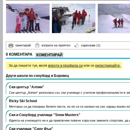
принтирай
изпрати на приятел
харесвам
(1)
0 КОМЕНТАРА
КОМЕНТИРАЙ
За да пишете тук, моля
влезте в профила си
или се
регистрирайте.
Други школи по сноуборд в Боровец
Ски център "Алпин"
Ски център „Алпин“ разполага със ски училище с учители професионалисти в з
Ricky Ski School
Мечтаеш си да покориш белите писти, но не си се качвал на ски, караш малко и
Ски и Сноуборд училище "Snow Masters"
Идеята на училището ни е да привлечем повече хора към зимните спортове, да
Ски училище "Сноу Фън"