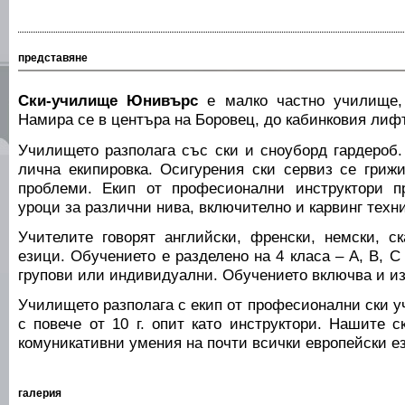
представяне
Ски-училище Юнивърс
е малко частно училище, 
Намира се в центъра на Боровец, до кабинковия лиф
Училището разполага със ски и сноуборд гардероб.
лична екипировка. Осигурения ски сервиз се грижи
проблеми. Екип от професионални инструктори п
уроци за различни нива, включително и карвинг техни
Учителите говорят английски, френски, немски, ск
езици. Обучението е разделено на 4 класа – А, В, С
групови или индивидуални. Обучението включва и из
Училището разполага с екип от професионални ски уч
с повече от 10 г. опит като инструктори. Нашите с
комуникативни умения на почти всички европейски е
галерия