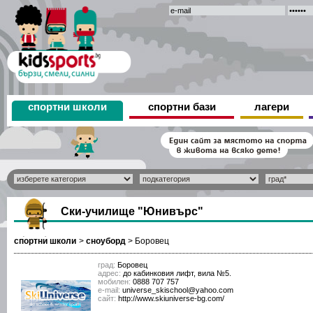
спортни школи
спортни бази
лагери
Ски-училище "Юнивърс"
спортни школи
>
сноуборд
>
Боровец
град:
Боровец
адрес:
до кабинковия лифт, вила №5.
мобилен:
0888 707 757
е-mail:
universe_skischool@yahoo.com
сайт:
http://www.skiuniverse-bg.com/