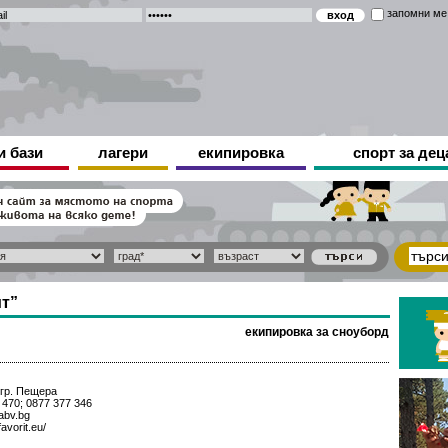
запомни ме
и бази
лагери
екипировка
спорт за дец
т”
екипировка за сноуборд
 гр. Пещера
470; 0877 377 346
abv.bg
avorit.eu/