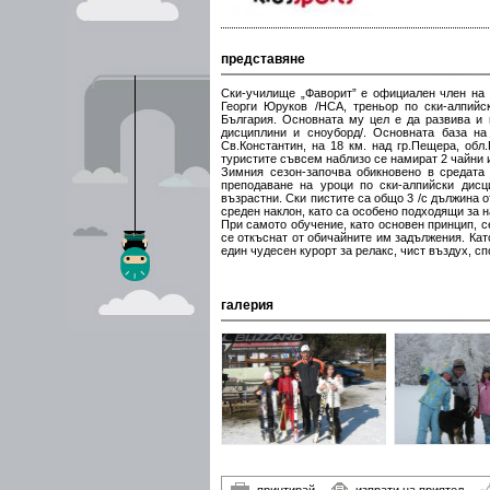
представяне
Ски-училище „Фаворит” е официален член на 
Георги Юруков /НСА, треньор по ски-алпийс
България. Основната му цел е да развива и 
дисциплини и сноуборд/. Основната база на
Св.Константин, на 18 км. над гр.Пещера, обл
туристите съвсем наблизо се намират 2 чайни и
Зимния сезон-започва обикновено в средата
преподаване на уроци по ски-алпийски дисц
възрастни. Ски пистите са общо 3 /с дължина от
среден наклон, като са особено подходящи за н
При самото обучение, като основен принцип, с
се откъснат от обичайните им задължения. Кат
един чудесен курорт за релакс, чист въздух, сп
галерия