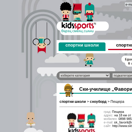
спортни школи
спортн
Ски-училище „Фавори
спортни школи
>
сноуборд
>
Пещера
град:
Пещера
адрес:
на 18 км от
мобилен:
0898 985 
е-mail:
sk_favorit@
сайт:
http://www.skf