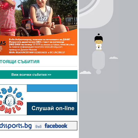
СТОЯЩИ СЪБИТИЯ
Виж всички събития >>