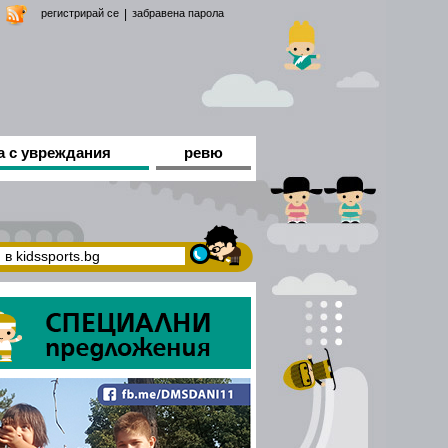
регистрирай се
|
забравена парола
а с увреждания
ревю