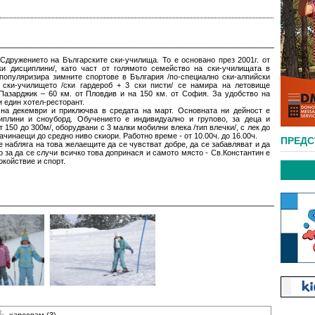
Сдружението на Българските ски-училища. То е основано през 2001г. от
ки дисциплини/, като част от голямото семейство на ски-училищата в
популяризира зимните спортове в България /по-специално ски-алпийски
 ски-училището /ски гардероб + 3 ски писти/ се намира на летовище
.Пазарджик – 60 км. от Пловдив и на 150 км. от София. За удобство на
 един хотел-ресторант.
 на декември и приключва в средата на март. Основната ни дейност е
иплини и сноуборд. Обучението е индивидуално и групово, за деца и
 150 до 300м/, оборудвани с 3 малки мобилни влека /тип влечки/, с лек до
ачинаещи до средно ниво скиори. Работно време - от 10.00ч. до 16.00ч.
ПРЕД
е набляга на това желаещите да се чувстват добре, да се забавляват и да
о за да се случи всичко това допринася и самото място - Св.Константин е
окойствие и спорт.