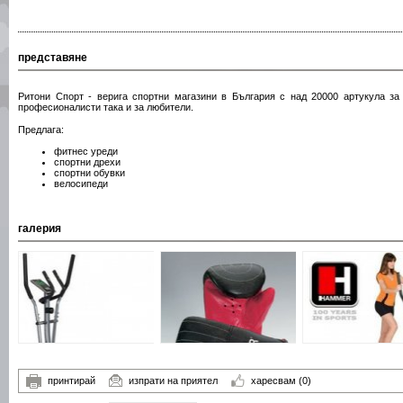
представяне
Ритони Спорт - верига спортни магазини в България с над 20000 артукула за 
професионалисти така и за любители.
Предлага:
фитнес уреди
спортни дрехи
спортни обувки
велосипеди
галерия
принтирай
изпрати на приятел
харесвам
(0)