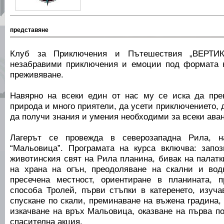
представяне
Клуб за Приключения и Пътешествия „ВЕРТИК
незабравими приключения и емоции под формата н
преживяване.
Навярно на всеки един от нас му се иска да пре
природа и много приятели, да усети приключението, 
да получи знания и умения необходими за всеки ава
Лагерът се провежда в северозападна Рила, н
“Мальовица”. Програмата на курса включва: запо
животинския свят на Рила планина, бивак на палатк
на храна на огън, преодоляване на скални и вод
пресечена местност, ориентиране в планината, 
способа Тролей, първи стъпки в катеренето, изуча
спускане по скали, преминаване на въжена градина, 
изкачване на връх Мальовица, оказване на първа п
спасителна акция.