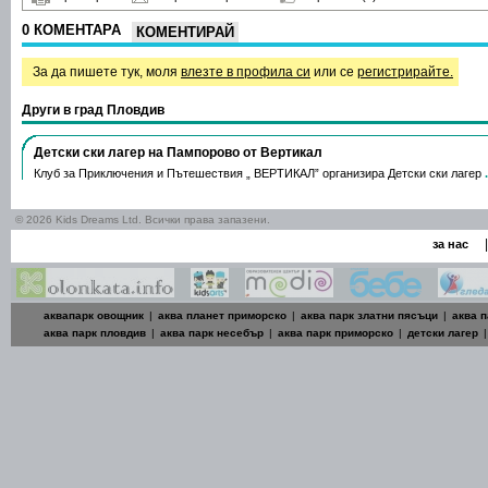
0 КОМЕНТАРА
КОМЕНТИРАЙ
За да пишете тук, моля
влезте в профила си
или се
регистрирайте.
Други в град Пловдив
Детски ски лагер на Пампорово от Вертикал
Клуб за Приключения и Пътешествия „ ВЕРТИКАЛ” организира Детски ски лагер
© 2026 Kids Dreams Ltd. Всички права запазени.
|
за нас
аквапарк овощник
|
аква планет приморско
|
аква парк златни пясъци
|
аква п
аква парк пловдив
|
аква парк несебър
|
аква парк приморско
|
детски лагер
|