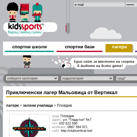
спортни школи
спортни бази
лагери
Приключенски лагер Мальовица от Вертикал
лагери
>
зелени училища
>
Пловдив
град:
Пловдив
адрес:
ул. "Гладстон" №7
тел:
032 622 590
мобилен:
0887 394 971
сайт:
http://clubvertical.net/