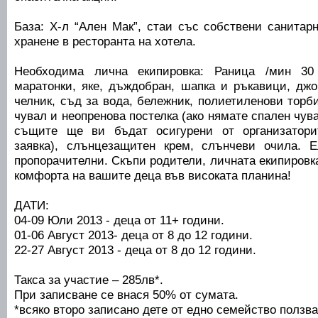
База: Х-л “Ален Мак”, стаи със собствени санитар
хранене в ресторанта на хотела.
Необходима лична екипировка: Раница /мин 30 
маратонки, яке, дъждобран, шапка и ръкавици, дж
челник, съд за вода, бележник, полиетиленови торб
чувал и неопренова постелка (ако нямате спален чув
същите ще ви бъдат осигурени от организатори
заявка), слънцезащитен крем, слънчеви очила. Е
пропорачителни. Скъпи родители, личната екипировка
комфорта на вашите деца във високата планина!
ДАТИ:
04-09 Юли 2013 - деца от 11+ години.
01-06 Август 2013- деца от 8 до 12 години.
22-27 Август 2013 - деца от 8 до 12 години.
Такса за участие – 285лв*.
При записване се внася 50% от сумата.
*всяко второ записано дете от едно семейство ползв