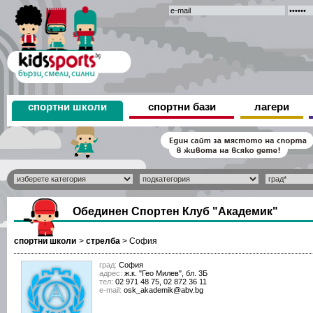
спортни школи
спортни бази
лагери
Обединен Спортен Клуб "Академик"
спортни школи
>
стрелба
>
София
град:
София
адрес:
ж.к. "Гео Милев", бл. 3Б
тел:
02 971 48 75, 02 872 36 11
е-mail:
osk_akademik@abv.bg