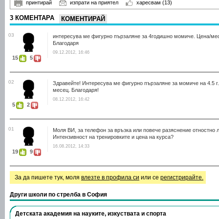
принтирай
изпрати на приятел
харесвам
(13)
3 КОМЕНТАРА
КОМЕНТИРАЙ
03
интересува ме фигурно пързаляне за 4годишно момиче. Цена/ме
Благодаря
09.12.2012, 16:46
15
5
02
Здравейте! Интересува ме фигурно пързаляне за момиче на 4.5 г.
месец. Благодаря!
08.12.2012, 16:42
5
2
01
Моля ВИ, за телефон за връзка или повече разяснение отностно ле
Интензивност на тренировките и цена на курса?
16.08.2012, 14:33
19
9
За да пишете тук, моля
влезте в профила си
или се
регистрирайте.
Други школи по стрелба в София
Детската академия на науките, изкуствата и спорта