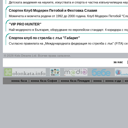
Детската академия на науките, изкуствата и спорта е частна извънучилищна н
Спортен Клуб Модерен Петобой и Фехтовка Славия
Момичета и момчета родени от 1992 до 2000 година. Клуб Модерен Петобой "Сл
"VIP PRO HUNTER"
Най-модерното в България, оборудване по европейски стандарт. 4 коридора с 
Спортен клуб по стрелба с лък "Габарит"
Съгласно правилата на „Международната федерация по стрелба с лък” (FITA) с
© 2026 Kids Dreams Ltd. Всички права запазени.
|
за нас
конна база
|
конна база София
|
конна база Пловдив
|
конна
|
конна езда
|
к