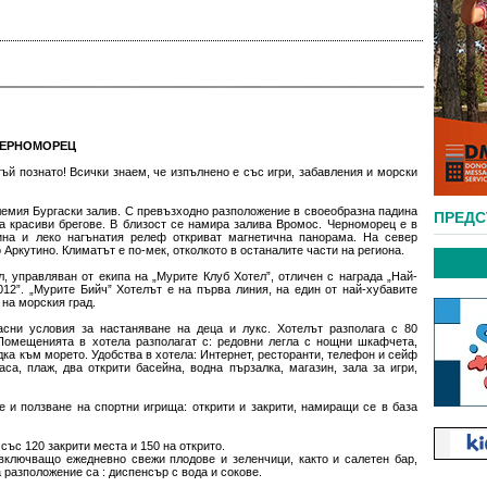
ЧЕРНОМОРЕЦ
тъй познато! Всички знаем, че изпълнено е със игри, забавления и морски
лемия Бургаски залив. С превъзходно разположение в своеобразна падина
ПРЕД
на красиви брегове. В близост се намира залива Вромос. Черноморец е в
на и леко нагънатия релеф откриват магнетична панорама. На север
 Аркутино. Климатът е по-мек, отколкото в останалите части на региона.
л, управляван от екипа на „Мурите Клуб Хотел”, отличен с награда „Най-
12”. „Мурите Бийч” Хотелът е на първа линия, на един от най-хубавите
 на морския град.
сни условия за настаняване на деца и лукс. Хотелът разполага с 80
Помещенията в хотела разполагат с: редовни легла с нощни шкафчета,
едка към морето. Удобства в хотела: Интернет, ресторанти, телефон и сейф
са, плаж, два открити басейна, водна пързалка, магазин, зала за игри,
 и ползване на спортни игрища: открити и закрити, намиращи се в база
със 120 закрити места и 150 на открито.
включващо ежедневно свежи плодове и зеленчици, както и салетен бар,
 разположение са : диспенсър с вода и сокове.