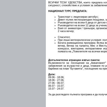
ВСИЧКИ ТЕЗИ УДОБСТВА, които предлага хоте
сигурност, спокойствие и условия за забавления
НАЦИОНАЛ ТУРС ПРЕДЛАГА:
Транспорт с лицензиран автобус;
Девет пълни леглохранодни /нощувки, за
Ръководител на всеки 6 деца от детски 
Ръководител на всеки 12 деца за учени
Екип от аниматори / треньори, организи
2 часа вечер;
Спасител;
При лоши метеорологични условия: ползв
Богата анимационна програма: Всяка ве
вечер, Вечер на таланта, Мис и Мистър
конкурси, викторини, интерактивни иг
появата на „Повелителя на всички морет
Допълнителни атракции извън пакета:
Възможности за: посещение на „Аквапланет”
забавления за възрастни и деца, плаване по 
барбекю на плаж ”Бутамята”, посещение на при
Дати:
09.06 - 18.06;
18.06 - 27.06;
27.06 - 06.07;
06.07 - 15.07;
15.07 - 24.07.
За да разгледате пълната програма и да получ