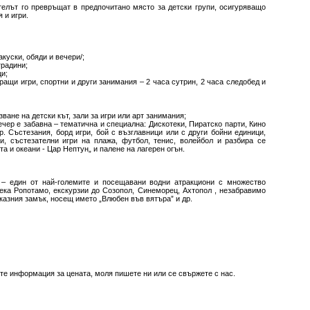
лът го превръщат в предпочитано място за детски групи, осигуряващо
 и игри.
куски, обяди и вечери/;
градини;
ци;
ращи игри, спортни и други занимания – 2 часа сутрин, 2 часа следобед и
ане на детски кът, зали за игри или арт занимания;
чер е забавна – тематична и специална: Дискотеки, Пиратско парти, Кино
. Състезания, борд игри, бой с възглавници или с други бойни единици,
ри, състезателни игри на плажа, футбол, тенис, волейбол и разбира се
а и океани - Цар Нептун„ и палене на лагерен огън.
 – един от най-големите и посещавани водни атракциони с множество
река Ропотамо, екскурзии до Созопол, Синеморец, Ахтопол , незабравимо
казния замък, носещ името „Влюбен във вятъра” и др.
ите информация за цената, моля пишете ни или се свържете с нас.