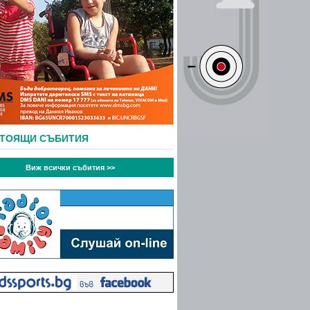
СТОЯЩИ СЪБИТИЯ
Виж всички събития >>