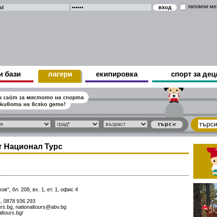
запомни ме
и бази
лагери
екипировка
спорт за дец
т Национал Турс
в", бл. 208, вх. 1, ет. 1, офис 4
, 0878 936 293
rs.bg, nationaltours@abv.bg
altours.bg/