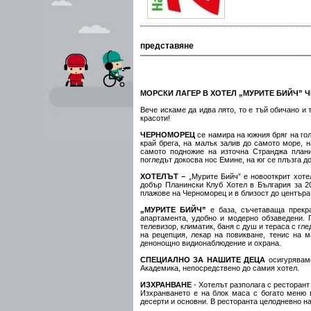
представяне
МОРСКИ ЛАГЕР В ХОТЕЛ „МУРИТЕ БИЙЧ” 
Вече искаме да идва лято, то е тъй обичано и 
красоти!
ЧЕРНОМОРЕЦ
се намира на южния бряг на го
край брега, на малък залив до самото море, 
самото подножие на източна Странджа плани
погледът докосва нос Емине, на юг се плъзга до
ХОТЕЛЪТ –
„Мурите Бийч” е новооткрит хоте
добър Планински Клуб Хотел в България за 20
плажове на Черноморец и в близост до центъра
„МУРИТЕ БИЙЧ”
е база, съчетаваща прекра
апартамента, удобно и модерно обзаведени. 
телевизор, климатик, баня с душ и тераса с гл
на рецепция, лекар на повикване, тенис на ма
денонощно видионаблюдение и охрана.
СПЕЦИАЛНО ЗА НАШИТЕ ДЕЦА
осигуряваме
Академика, непосредствено до самия хотел.
ИЗХРАНВАНЕ
- Хотелът разполага с ресторант 
Изхранването е на блок маса с богато меню 
десерти и основни. В ресторанта целодневно на