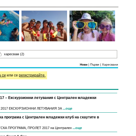
харесвам
(2)
Нови
|
Първи
|
Харесвани
а си
или се
регистрирайте.
2017 – Екскурзионни летувания с Централен младежки
, 2017 ЕКСКУРЗИОННИ ЛЕТУВАНИЯ ЗА
...още
а програма с Централен младежки клуб на скаутите в
КА ПРОГРАМА, ПРОЛЕТ 2017 на Централен
...още