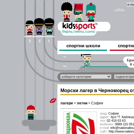
спортни школи
спортн
Морски лагер в Черноморец о
лагери
>
летни
>
София
град:
София
адрес:
бул."Т. Каблешко
тел:
02 416 63 63
мобилен:
0889 115 051
е-mail:
info@nationaltou
сайт:
http://www.nation