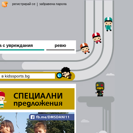
регистрирай се
|
забравена парола
а с увреждания
ревю