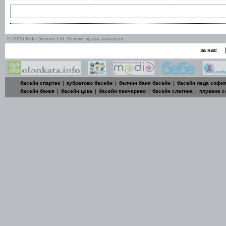
© 2026 Kids Dreams Ltd. Всички права запазени.
|
за нас
басейн спартак
|
кубратово басейн
|
белчин баня басейн
|
басейн леда софи
басейн банкя
|
басейн цска
|
басейн панчарево
|
басейн слатина
|
плуване 