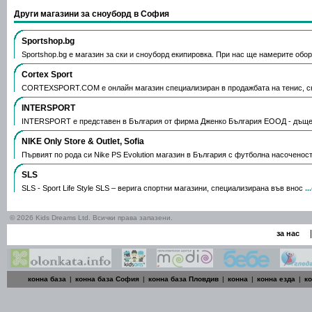
Други магазини за сноуборд в София
Sportshop.bg
Sportshop.bg е магазин за ски и сноуборд екипировка. При нас ще намерите об
Cortex Sport
CORTEXSPORT.COM е онлайн магазин специализиран в продажбата на тенис, ск
INTERSPORT
INTERSPORT е представен в България от фирма Дженко България ЕООД - дъще
NIKE Only Store & Outlet, Sofia
Първият по рода си Nike PS Evolution магазин в България с футболна насоченос
SLS
SLS - Sport Life Style SLS – верига спортни магазини, специализирана във внос
.
© 2026 Kids Dreams Ltd. Всички права запазени.
|
за нас
конна база
|
конна база София
|
конна база Пловдив
|
конна
|
конна езда
|
к