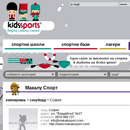
спортни школи
спортни бази
лагери
Макалу Спорт
екипировка
>
сноуборд
>
София
град:
София
адрес:
ул. "Владайска" №27
мобилен:
0878 988 727
е-mail:
info@makalusport.com
сайт:
http://www.makalusport.com/