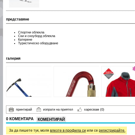
представяне
Спортни облекла
Ски и сноуборд облекла
Катерене
Туристическо оборудване
галерия
принтирай
изпрати на приятел
харесвам
(0)
0 КОМЕНТАРА
КОМЕНТИРАЙ
За да пишете тук, моля
влезте в профила си
или се
регистрирайте.