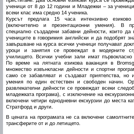
пристигане. Два основни езикови курса се провежда
ученици от 8 до 12 години и Младежки – за ученици
всеки клас има средно 14 ученика.
Курсът предлага 15 часа интензивно езиково
(включително и презентационни умения). В п
специално създадени забавни дейности, които да 
учениците в говоримия английски и да подобрят зн
завършване на курса всички ученици получават док
уроци и занятия се провеждат в модерните с
училището. Всички учебни зали имат първокласно 
По време на лятната езикова ваканция в Bromsg
множество извънкласни дейности и спортни програ
само се забавляват и създават приятелства, но 
умения по един естествен и свободен начин. Ор
развлекателни дейности се провеждат всеки следоб
младежката програма), с изключение на екскурзионн
включени четири еднодневни екскурзии до места ка
Стратфорд и други.
В цената на програмата не са включени самолтнит
трансферите от и до летището.