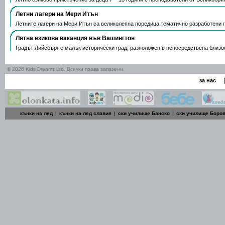
Летни лагери на Мери Итън
Летните лагери на Мери Итън са великолепна поредица тематично разработени г
Лятна езикова ваканция във Вашингтон
Градът Лийсбърг е малък исторически град, разположен в непосредствена близ
© 2026 Kids Dreams Ltd. Всички права запазени.
|
за нас
кънки на лед
|
кънки на лед славия
|
ски училище Банско
|
ски училище Боро