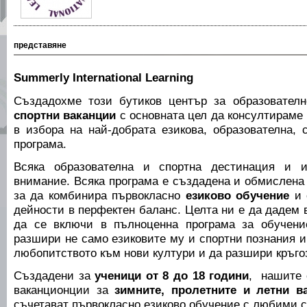
представяне
Summerly International Learning
Създадохме този бутиков център за образователн
спортни ваканции
с основната цел да консултираме 
в избора на най-добрата езикова, образователна, 
програма.
Всяка образователна и спортна дестинация и и
внимание. Всяка програма е създадена и обмислена
за да комбинира първокласно
езиково обучение
и 
дейности в перфектен баланс. Целта ни е да дадем 
да се включи в пълноценна програма за обучени
разшири не само езиковите му и спортни познания и
любопитството към нови култури и да разшири кръго
Създадени за
ученици от 8 до 18 години
, нашите 
ваканционции за
зимните, пролетните и летни в
съчетават първокласно езиково обучение с любими с