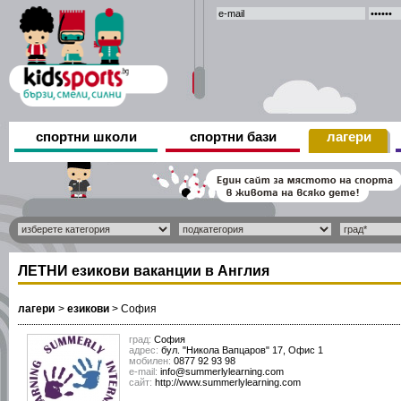
спортни школи
спортни бази
лагери
ЛЕТНИ езикови ваканции в Англия
лагери
>
езикови
>
София
град:
София
адрес:
бул. "Никола Вапцаров" 17, Офис 1
мобилен:
0877 92 93 98
е-mail:
info@summerlylearning.com
сайт:
http://www.summerlylearning.com