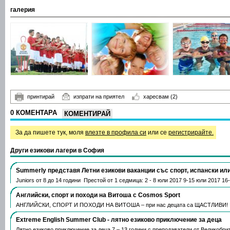
галерия
принтирай
изпрати на приятел
харесвам
(2)
0 КОМЕНТАРА
КОМЕНТИРАЙ
За да пишете тук, моля
влезте в профила си
или се
регистрирайте.
Други езикови лагери в София
​Summerly представя Л​етни езикови ваканции със спорт, испански ил
Juniors от 8 до 14 години ​ Престой от 1 седмица: 2 - 8 юли 2017 9-15 юли 2017 1
Английски, спорт и походи на Витоша с Cosmos Sport
АНГЛИЙСКИ, СПОРТ И ПОХОДИ НА ВИТОША – при нас децата са ЩАСТЛИВ
Extreme English Summer Club - лятно езиково приключение за деца
Лятно езиково приключение за деца 7 – 13 години с преподаватели от Великобри