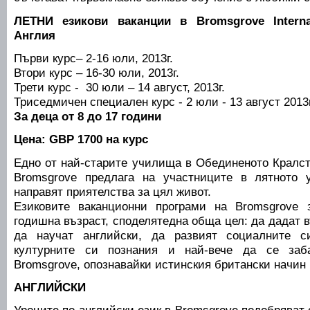
ЛЕТНИ езикови ваканции в Bromsgrove Interna
Англия
Първи курс– 2-16 юли, 2013г.
Втори курс – 16-30 юли, 2013г.
Трети курс - 30 юли – 14 август, 2013г.
Триседмичен специален курс - 2 юли - 13 август 2013г
За деца от 8 до 17 години
Цена:
GBP 1700 на курс
Едно от най-старите училища в Обединеното Кралств
Bromsgrove предлага на участниците в лятното
направят приятелства за цял живот.
Езиковите ваканционни програми на Bromsgrove
годишна възраст, споделятедна обща цел: да дадат
да научат английски, да развият социалните с
културните си познания и най-вече да се заба
Bromsgrove, опознавайки истинския британски начин 
АНГЛИЙСКИ