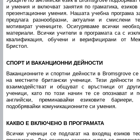
Уроците по английски език в Bromsgrove подобряват
и умения и включват занятия по граматика, езиков
презентационни умения. Нашата учебна програма за
предлага разнообразни, актуални и смислени т
мотивират учениците. Осигуряваме всички необх
материали. Всички учители в програмата са с изкл
квалификация, обучени и верифицирани от Меж
Бристол.
СПОРТ И ВАКАНЦИОННИ ДЕЙНОСТИ
Ваканционните и спортни дейности в Bromsgrove се
на местните британски ученици. Тези дейности п
взаимодействат и общуват с връстници от друг
ученици, като по този начин те се опознават и 
английски, преминавайки езиковите бариери
подобрявайки комуникационните си умения.
КАКВО Е ВКЛЮЧЕНО В ПРОГРАМАТА
Всички ученици се подлагат на входящ езиков те