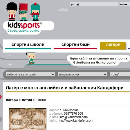
спортни школи
спортни бази
лагери
Лагер с много английски и забавления Кандафери
лагери
>
летни
>
Елена
адрес:
с. Мийковци
мобилен:
0887/976 606
е-mail:
info@kandaferi.com
сайт:
http://www.kandaferi.com