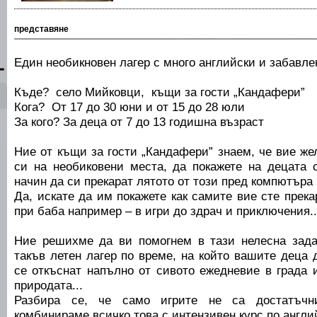
представяне
Един необикновен лагер с много английски и забавле
Къде? село Мийковци, къщи за гости „Кандафери”
Кога? От 17 до 30 юни и от 15 до 28 юли
За кого? За деца от 7 до 13 годишна възраст
Ние от къщи за гости „Кандафери” знаем, че вие же
си на необиковени места, да покажете на децата 
начин да си прекарат лятото от този пред компютъра
Да, искате да им покажете как самите вие сте прека
при баба например – в игри до здрач и приключения..
Ние решихме да ви помогнем в тази нелесна зада
такъв летен лагер по време, на който вашите деца
се откъснат напълно от сивото ежедневие в града 
природата...
Разбира се, че само игрите не са достатъчн
комбинираме всичко това с интензивен курс по англи