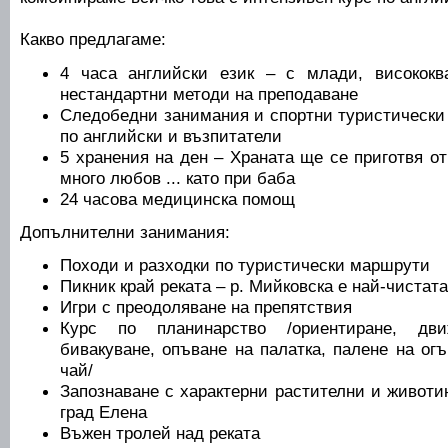
Какво предлагаме:
4 часа английски език – с млади, високок
нестандартни методи на преподаване
Следобедни занимания и спортни туристически 
по английски и възпитатели
5 хранения на ден – Храната ще се приготвя о
много любов ... като при баба
24 часова медицинска помощ
Допълнителни занимания:
Походи и разходки по туристически маршрути
Пикник край реката – р. Мийковска е най-чистат
Игри с преодоляване на препятствия
Курс по планинарство /ориентиране, дви
бивакуване, опъване на палатка, палене на огъ
чай/
Запознаване с характерни растителни и животи
град Eлена
Въжен тролей над реката