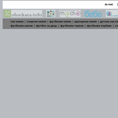
|
за нас
ски екипи
|
спортни екипи
|
футболни екипи
|
вратарски екипи
|
детски ски е
футболни школи
|
футбол за деца
|
футболни терени
|
футболни клубове
|
с