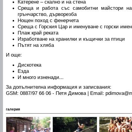
Катерене – скално и на стена
Среща и работа със самобитни майстори на
грънчарство, дърворезба
Нощен поход с фенерчета
Среща с Горския Цар и именуване с горски име
Плаж край реката
Изработване на хранилки и къщички за птици
Пътят на хляба
И още:
Дискотека
Езда
И много изненади...
За допълнителна информация и записвания:
GSM: 0887/97 66 06 - Петя Димова | Email: pdimova@m
галерия