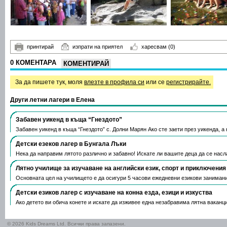
принтирай
изпрати на приятел
харесвам
(0)
0 КОМЕНТАРА
КОМЕНТИРАЙ
За да пишете тук, моля
влезте в профила си
или се
регистрирайте.
Други летни лагери в Елена
Забавен уикенд в къща “Гнездото”
Забавен уикенд в къща “Гнездото” с. Долни Марян Ако сте заети през уикенда, а
Детски езеков лагер в Бунгала Лъки
Нека да направим лятото различно и забавно! Искате ли вашите деца да се нас
Лятно училище за изучаване на английски език, спорт и приключени
Основната цел на училището е да осигури 5 часови ежедневни езикови занимани
Детски езиков лагер с изучаване на конна езда, езици и изкуства
Ако детето ви обича конете и искате да изживее една незабравима лятна ваканц
© 2026 Kids Dreams Ltd. Всички права запазени.