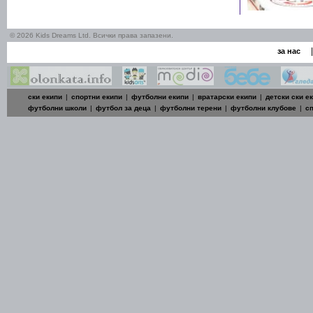
© 2026 Kids Dreams Ltd. Всички права запазени.
|
за нас
ски екипи
|
спортни екипи
|
футболни екипи
|
вратарски екипи
|
детски ски е
футболни школи
|
футбол за деца
|
футболни терени
|
футболни клубове
|
с