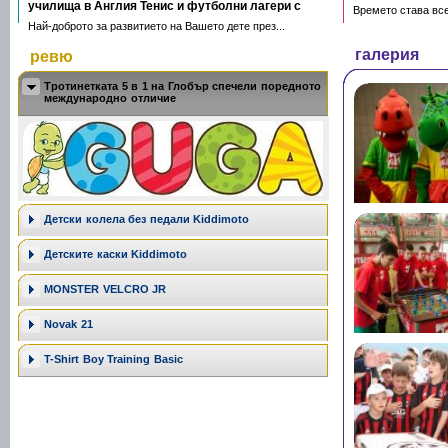
училища в Англия Тенис и футболни лагери с
Времето става все
Най-доброто за развитието на Вашето дете през...
галерия
ревю
Тротинетката 5 в 1 на Глобър спечели поредното
международно отличие
Дeтски колела без педали Kiddimoto
Детските каски Kiddimoto
MONSTER VELCRO JR
Novak 21
T-Shirt Boy Training Basic