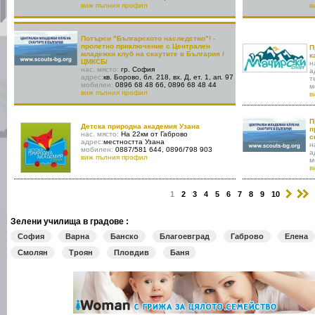
виж пълния профил
в
Потърси "Българското наследство"! -
пролетно приключение с Централен
П
младежки клуб на скаутите в България /
к
ЦМКСБ/
н
нас. място:
гр. София
а
адрес:
кв. Борово, бл. 218, вх. Д, ет. 1, ап. 97
т
мобилен:
0896 68 48 66, 0896 68 48 44
м
виж пълния профил
в
П
Детска природна академия Узана
п
нас. място:
На 22км от Габрово
с
адрес:
местността Узана
н
мобилен:
0887/581 644, 0896/798 903
а
виж пълния профил
м
в
›
1
2
3
4
5
6
7
8
9
10
Зелени училища в градове :
София
Варна
Банско
Благоевград
Габрово
Елена
Смолян
Троян
Пловдив
Баня