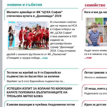
новини и събития
семейство
Малките армейци от ФК “ЦСКА София”
Кога и как да н
спечелиха купата в „Данониада” 2019
В слънчевия съботен
ден на терена на НСА
в София отборът на
ФК „ЦСКА София”
стана шампион в XXII
издание на
детскияфутболен
турнир “Данониада”
бъдат много внима
2019. След оспорван
си и в никакъв сл
двубой с малките футболисти от ФК „Локомотив”
...още
(Пловдив) и трудна победа
...още
Теглене на жребий за 9-то Европейско
Летни трикове 
първенство по баскетбол за колички
Лятото е любимият 
Жребият за 9-тото Европейско първенство по...
УСПЕШЕН ИЗПИТ ЗА КОЛАНИ ПО КИОКУШИН
10 неща, които 
КАРАТЕ ПОЛОЖИХА ВЪЗПИТАНИЦИТЕ НА
Родителите са отго
ТРЕНЬОРА МИТКО БОЖА
На 28-ми Март в град Русе се проведе изпит за...
Езикови ваканции​ в чужбина Академични летни
Идеи за детски 