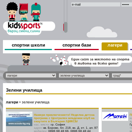
спортни школи
спортни бази
лагери
Зелени училища
лагери
>
зелени училища
Намери приключението! Неделна детска
П
програма с Централен младежки клуб на
н
скаутите в България /ЦМКСБ/
а
нас. място:
гр. София
Г
адрес:
кв. Борово, бл. 218, вх. Д, ет. 1, ап. 97
т
мобилен:
0896 68 48 66, 0896 68 48 44
м