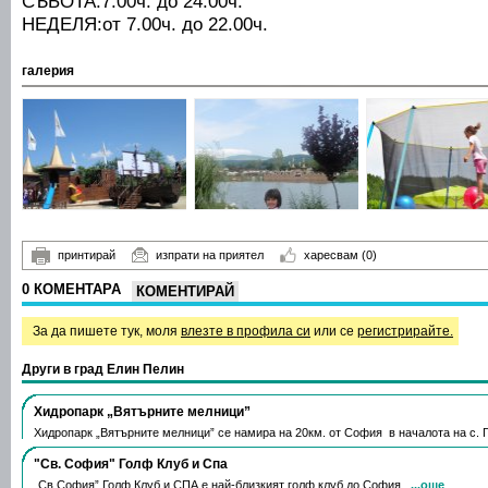
СЪБОТА:7.00ч. до 24.00ч.
НЕДЕЛЯ:от 7.00ч. до 22.00ч.
галерия
принтирай
изпрати на приятел
харесвам
(0)
0 КОМЕНТАРА
КОМЕНТИРАЙ
За да пишете тук, моля
влезте в профила си
или се
регистрирайте.
Други в град Елин Пелин
Хидропарк „Вятърните мелници”
Хидропарк „Вятърните мелници” се намира на 20км. от София в началота на с. 
"Св. София" Голф Клуб и Спа
„Св.София” Голф Клуб и СПА е най-близкият голф клуб до София ,
...още