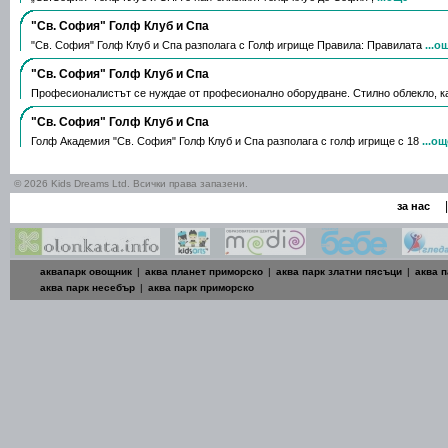
"Св. София" Голф Клуб и Спа
"Св. София" Голф Клуб и Спа разполага с Голф игрище Правила: Правилата
...о
"Св. София" Голф Клуб и Спа
Професионалистът се нуждае от професионално оборудване. Стилно облекло, 
"Св. София" Голф Клуб и Спа
Голф Академия "Св. София" Голф Клуб и Спа разполага с голф игрище с 18
...ощ
© 2026 Kids Dreams Ltd. Всички права запазени.
|
за нас
аквапарк овощник
|
аква планет приморско
|
аква парк златни пясъци
|
аква п
аква парк несебър
|
аква парк приморско