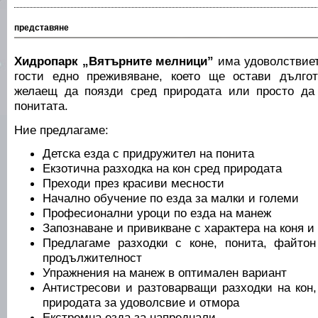
представяне
Хидропарк „Вятърните мелници”
има удоволствиет
гости едно преживяване, което ще остави дълго
желаещ да поязди сред природата или просто да 
понитата.
Ние предлагаме:
Детска езда с придружител на понита
Екзотична разходка на кон сред природата
Преходи през красиви месности
Начално обучение по езда за малки и големи
Професионални уроци по езда на манеж
Запознаване и привикване с характера на коня 
Предлагаме разходки с коне, понита, файтон
продължителност
Упражнения на манеж в оптимален вариант
Антистресови и разтоварващи разходки на кон,
природата за удоволсвие и отмора
Екстремна езда за напреднали