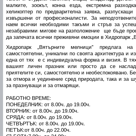
малките, зоокът, конна езда, екстремна разходк
хеликоптер по предварителна заявка, разпускащи
извършени от професионалисти. За неподготвенит
наем всички необходими такъми и стръв за успе
незабравими мигове на разположение ще бъде про
да запечата всички преживяни емоции в Хидропарк „
Хидропарк „Вятърните мелници” предлага н
самостоятелни, уникални по своята архитектура и и
една от тях е с индивидуална форма и визия. В тя
вашият личен празник или просто да се насла
приятелите си, самостоятелно и необеспокоявано. Бе
за отмора и уединение сред природата, така и за 
за празнуващи и за отмарящи.
РАБОТНО ВРЕМЕ:
ПОНЕДЕЛНИК: от 8.00ч. до 19.00ч.
ВТОРНИК: от 8.00ч. до 19.00ч.
СРЯДА: от 8.00ч. до 19.00ч.
ЧЕТВЪРТЪК: от 8.00ч. до 19.00ч.
ПЕТЪК:от 8.00ч. до 22.00ч.