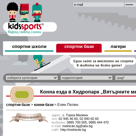
спортни школи
спортни бази
лагери
Конна езда в Хидропарк „Вятърните м
спортни бази
>
конни бази
>
Елин Пелин
адрес:
с. Горна Малина
тел:
02 945 46 60; 02 840 60 60
мобилен:
0885 700 005; 0885 444 470
е-mail:
melnicite.bg@abv.bg
сайт:
http://melnicite.bg