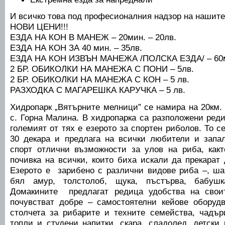
И всичко това под професионалния надзор на нашите
НОВИ ЦЕНИ!!!
ЕЗДА НА КОН В МАНЕЖ – 20мин. – 20лв.
ЕЗДА НА КОН ЗА 40 мин. – 35лв.
ЕЗДА НА КОН ИЗВЪН МАНЕЖА /ПОЛСКА ЕЗДА/ – 60ми
2 БР. ОБИКОЛКИ НА МАНЕЖА С ПОНИ – 5лв.
2 БР. ОБИКОЛКИ НА МАНЕЖА С КОН – 5 лв.
РАЗХОДКА С МАГАРЕШКА КАРУЧКА – 5 лв.
Хидропарк „Вятърните мелници” се намира на 20км.
с. Горна Малина. В хидропарка са разположени реди
големият от тях е езерото за спортен риболов. То с
30 декара и предлага на всички любители и запа
спорт отлични възможности за улов на риба, как
почивка на всички, които биха искали да прекарат
Езерото е зарибено с различни видове риба –, шар
бял амур, толстолоб, щука, пъстърва, бабушка
Домакините предлагат редица удобства на свои
почувстват добре – самостоятелни кейове оборуд
столчета за рибарите и техните семейства, чадъри
топли и студени напитки, скара, сладолед, детски