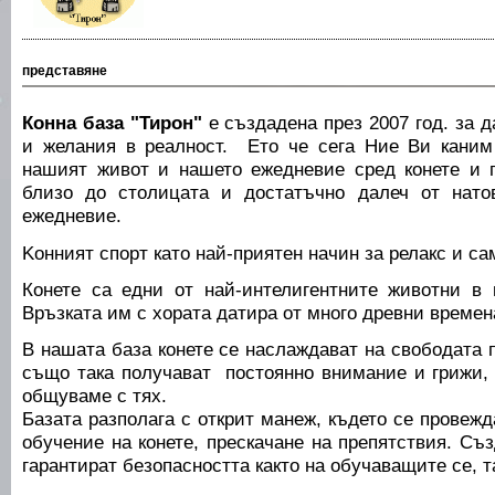
представяне
Конна база "Тирон"
е създадена през 2007 год. за 
и желания в реалност. Ето че сега Ние Ви кани
нашият живот и нашето ежедневие сред конете и 
близо до столицата и достатъчно далеч от натов
ежедневие.
Kонният спорт като най-приятен начин за релакс и с
Конете са едни от най-интелигентните животни в 
Връзката им с хората датира от много древни времен
В нашата база конете се наслаждават на свободата п
също така получават постоянно внимание и грижи, 
общуваме с тях.
Базата разполага с открит манеж, където се провеж
обучение на конете, прескачане на препятствия. Съ
гарантират безопасността както на обучаващите се, та