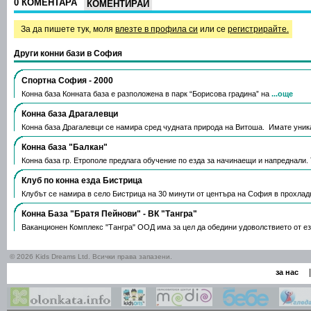
0 КОМЕНТАРА
КОМЕНТИРАЙ
За да пишете тук, моля
влезте в профила си
или се
регистрирайте.
Други конни бази в София
Спортна София - 2000
Конна база Конната база е разположена в парк “Борисова градина” на
...още
Конна база Драгалевци
Конна база Драгалевци се намира сред чудната природа на Витоша. Имате уни
Конна база "Балкан"
Конна база гр. Етрополе предлага обучение по езда за начинаещи и напреднали.
Клуб по конна езда Бистрица
Клубът се намира в село Бистрица на 30 минути от центъра на София в прохлад
Конна База "Братя Пейнови" - ВК "Тангра"
Ваканционен Комплекс "Тангра" ООД има за цел да обедини удоволствието от е
© 2026 Kids Dreams Ltd. Всички права запазени.
|
за нас