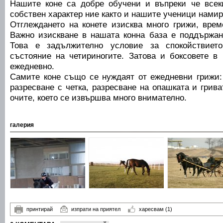
Нашите коне са добре обучени и въпреки че всек
собствен характер ние както и нашите ученици намир
Отглеждането на конете изисква много грижи, вре
Важно изискване в нашата конна база е поддържан
Това е задължително условие за спокойствиет
състояние на четириногите. Затова и боксовете в
ежедневно.
Самите коне също се нуждаят от ежедневни грижи: 
разресване с четка, разресване на опашката и грива
очите, което се извършва много внимателно.
галерия
принтирай
изпрати на приятел
харесвам
(1)