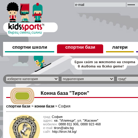
спортни школи
спортни бази
лагери
Конна база "Тирон"
спортни бази
>
конни бази
>
София
град:
София
адрес:
кв. "Илиянци", ул. "Жасмин"
мобилен:
0888 811 906, 0888 923 468
е-mail:
tiron@abv.bg
сайт:
http://tiron.hit.bg/