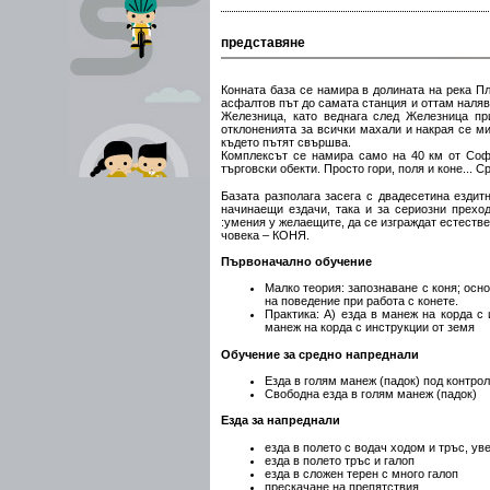
представяне
Конната база се намира в долината на река Пл
асфалтов път до самата станция и оттам наляв
Железница, като веднага след Железница пр
отклоненията за всички махали и накрая се ми
където пътят свършва.
Комплексът се намира само на 40 км от Софи
търговски обекти. Просто гори, поля и коне... С
Базата разполага засега с двадесетина ездит
начинаещи ездачи, така и за сериозни прехо
:умения у желаещите, да се изграждат естеств
човека – КОНЯ.
Първоначално обучение
Малко теория: запознаване с коня; осн
на поведение при работа с конете.
Практика: А) езда в манеж на корда с 
манеж на корда с инструкции от земя
Обучение за средно напреднали
Езда в голям манеж (падок) под контрол
Свободна езда в голям манеж (падок)
Езда за напреднали
езда в полето с водач ходом и тръс, ув
езда в полето тръс и галоп
езда в сложен терен с много галоп
прескачане на препятствия