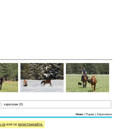
харесвам
(0)
Нови
|
Първи
|
Харесвани
а си
или се
регистрирайте.