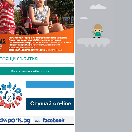
СТОЯЩИ СЪБИТИЯ
Виж всички събития >>