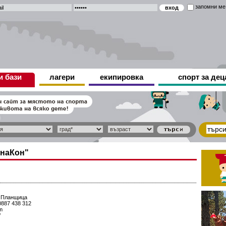
запомни ме
и бази
лагери
екипировка
спорт за дец
анаКон"
а Планщица
0887 438 312
m
/