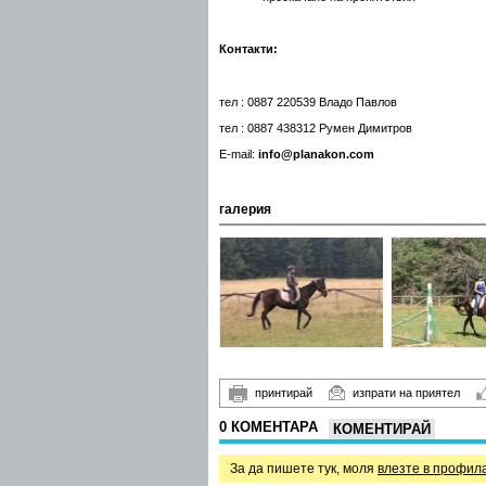
Контакти:
тел : 0887 220539 Владо Павлов
тел : 0887 438312 Румен Димитров
E-mail:
info@planakon.com
галерия
принтирай
изпрати на приятел
0 КОМЕНТАРА
КОМЕНТИРАЙ
За да пишете тук, моля
влезте в профил