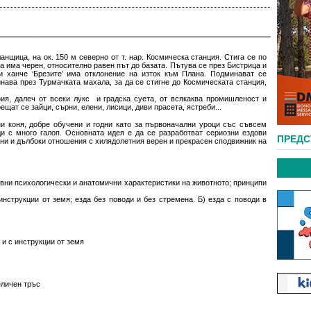
анщица, на ок. 150 м северно от т. нар. Космическа станция. Стига се по
а има черен, относително равен път до базата. Пътува се през Бистрица и
и ханче ‘Брезите’ има отклонение на изток към Плана. Подминават се
нава през Турмачката махала, за да се стигне до Космическата станция,
я, далеч от всеки лукс и градска суета, от всякаква промишленост и
рещат се зайци, сърни, елени, лисици, диви прасета, ястреби...
ни коня, добре обучени и годни като за първоначални уроци със съвсем
ди с много галоп. Основната идея е да се разработват сериозни ездови
ПРЕД
ени и дълбоки отношения с хилядолетния верен и прекрасен сподвижник на
овни психологически и анатомични характеристики на животното; принципи
инструкции от земя; езда без поводи и без стремена. Б) езда с поводи в
 и с инструкции от земя
еличен тръс