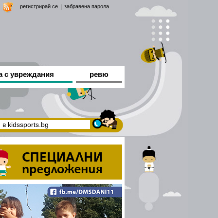
регистрирай се
|
забравена парола
а с увреждания
ревю