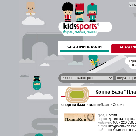
спортни школи
спортн
Конна База "Пл
спортни бази
>
конни бази
>
София
град:
София
адрес:
долината на рек
мобилен:
0887 220 539, 
е-mail:
info@planakon.co
сайт:
http://planakon.com