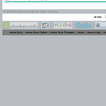
© 2026 Kids Dreams Ltd. Всички права запазени.
|
за нас
конна база
|
конна база София
|
конна база Пловдив
|
конна
|
конна езда
|
к