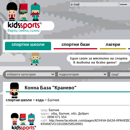
спортни школи
спортни бази
лагери
Конна База "Кранево"
спортни школи
>
езда
>
Балчик
град:
Балчик
адрес:
общ. Балчик, обл. Добрич
тел:
0898 671 554
сайт:
http://www.facebook.com/pages/КОННА-БАЗА-КРАНЕВО-
KRANEVO/181698258528981