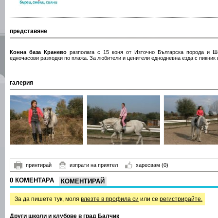
представяне
Конна база Кранево
разполага с 15 коня от Източно Българска порода и Шо
едночасови разходки по плажа. За любители и ценители еднодневна езда с пикник в
галерия
принтирай
изпрати на приятел
харесвам
(0)
0 КОМЕНТАРА
КОМЕНТИРАЙ
За да пишете тук, моля
влезте в профила си
или се
регистрирайте.
Други школи и клубове в град Балчик