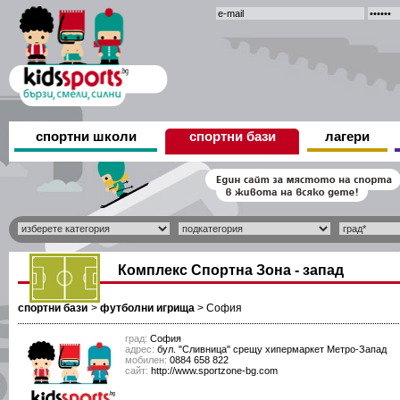
спортни школи
спортни бази
лагери
Комплекс Спортна Зона - запад
спортни бази
>
футболни игрища
>
София
град:
София
адрес:
бул. "Сливница" срещу хипермаркет Метро-Запад
мобилен:
0884 658 822
сайт:
http://www.sportzone-bg.com