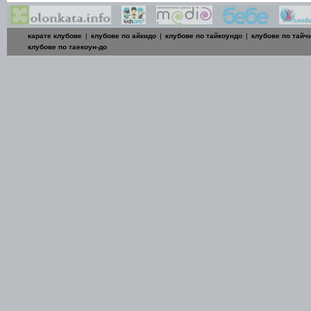
карате клубове
|
клубове по айкидо
|
клубове по тайкоундо
|
клубове по тайч
клубове по таекоун-до