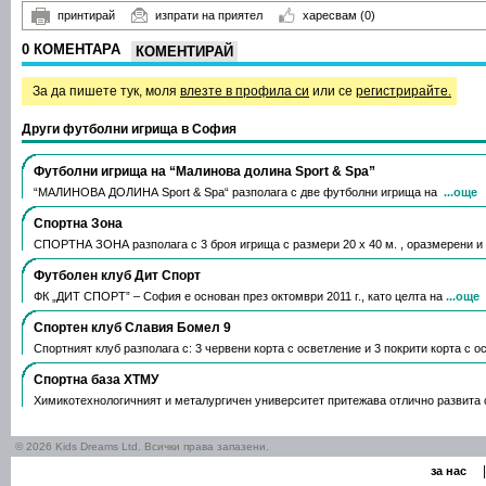
принтирай
изпрати на приятел
харесвам
(0)
0 КОМЕНТАРА
КОМЕНТИРАЙ
За да пишете тук, моля
влезте в профила си
или се
регистрирайте.
Други футболни игрища в София
Футболни игрища на “Малинова долина Sport & Spa”
“МАЛИНОВА ДОЛИНА Sport & Spa“ разполага с две футболни игрища на
...още
Спортна Зона
СПОРТНА ЗОНА разполага с 3 броя игрища с размери 20 х 40 м. , оразмерени и
Футболен клуб Дит Спорт
ФК „ДИТ СПОРТ” – София е основан през октомври 2011 г., като целта на
...още
Спортен клуб Славия Бомел 9
Спортният клуб разполага с: 3 червени корта с oсветление и 3 покрити корта с 
Спортна база ХТМУ
Химикотехнологичният и металургичен университет притежава отлично развита 
© 2026 Kids Dreams Ltd. Всички права запазени.
|
за нас